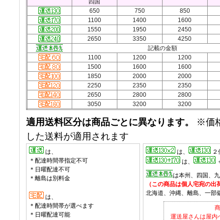
四国
650
750
850
1100
1400
1600
1550
1950
2450
2650
3350
4250
記載の金額
1100
1200
1200
1500
1600
1600
1850
2000
2000
2250
2350
2350
2650
2800
2800
3050
3200
3200
適用送料区分は商品ごとに異なります。
※価
した送料が適用されます
は、
は、
２
＊配達時間帯指定不可
は、
＊日曜配達不可
は本州、四国、九
＊離島は別料金
（この商品は個人宅宛の出
北海道、沖縄、離島、一部
は、
＊配達時間帯が選べます
＊日曜配達可能
運送屋さんは屋内