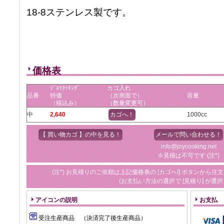
18-8ステンレス製です。
価格表
ｼﾞｮｲｸｯｷﾝｸﾞ
カゴ入れ
品番
特価
（次画面で）
容量
（税込み）
（数量変更可）
中
2,640
カゴへ！
1000cc
【 買い物カゴ 】の中を見る！
メールで問い合わせる！
info@joycooking.net
※見積は不可です (注*)
(注*) お見積りのご依頼は上記価格表の [カゴへ!] ボタンか
(お支払い方法の選択で [見積り] が選
アイコンの説明
お支払
受注生産商品 （決済完了後生産商品）