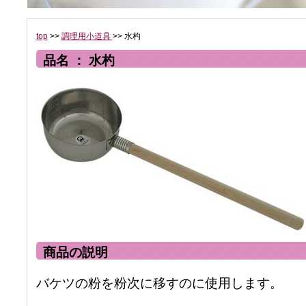
top
>>
調理用小道具
>> 水杓
品名 ： 水杓
商品の説明
バケツの粉を粉次に移すのに使用します。