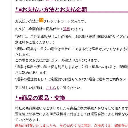
■お支払い方法とお支払金額
お支払い方法は
クレジットカードのみです。
お支払い金額合計＝商品代金＋
送料
だけです
*送料は、ご注文総数が［１］の場合、上記価格表適用欄記載のサイズが
別送料をご覧ください。）
*複数の商品をご注文の場合は当社にてできるだけ送料が少なくなるよう
たします。
この場合のお支払方法は[ メール決済 ]だけになります。
*通常は送料の安い運送便を利用しますが、沖縄・離島へのお届け、配達
さに制約があります）
*通常の運送便もしくは宅配便でお送りできない場合は送料のご案内をメ
更に詳しい説明は、
こちら
をご覧ください。
■商品の返品・交換
弊社の商品間違いがございましたら商品交換の手続きを取らせて頂きま
運送途上の事故による商品破損等に付きましては運送会社による補償な
ていただきます。
商品が到着いたしましたら、その日のうちに開封、点検のうえ、破損等