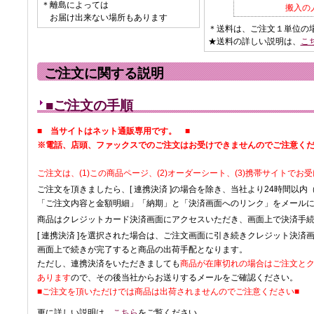
＊離島によっては
搬入の
お届け出来ない場所もあります
＊送料は、ご注文１単位の
★送料の詳しい説明は、
こ
ご注文に関する説明
■ご注文の手順
■ 当サイトはネット通販専用です。 ■
※電話、店頭、ファックスでのご注文はお受けできませんのでご注意く
ご注文は、(1)この商品ページ、(2)オーダーシート、(3)携帯サイトでお
ご注文を頂きましたら、[ 連携決済 ]の場合を除き、当社より24時間以内
「ご注文内容と金額明細」「納期」と「決済画面へのリンク」をメール
商品はクレジットカード決済画面にアクセスいただき、画面上で決済手
[ 連携決済 ]を選択された場合は、ご注文画面に引き続きクレジット決済
画面上で続きが完了すると商品の出荷手配となります。
ただし、連携決済をいただきましても
商品が在庫切れの場合はご注文と
あります
ので、その後当社からお送りするメールをご確認ください。
■ご注文を頂いただけでは商品は出荷されませんのでご注意ください■
更に詳しい説明は、
こちら
をご覧ください。