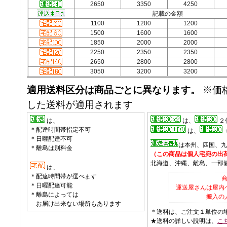
2650
3350
4250
記載の金額
1100
1200
1200
1500
1600
1600
1850
2000
2000
2250
2350
2350
2650
2800
2800
3050
3200
3200
適用送料区分は商品ごとに異なります。
※価
した送料が適用されます
は、
は、
２
＊配達時間帯指定不可
は、
＊日曜配達不可
は本州、四国、九
＊離島は別料金
（この商品は個人宅宛の出
北海道、沖縄、離島、一部
は、
＊配達時間帯が選べます
＊日曜配達可能
運送屋さんは屋内
＊離島によっては
搬入の
お届け出来ない場所もあります
＊送料は、ご注文１単位の
★送料の詳しい説明は、
こ