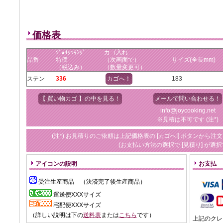
価格表
ｼﾞｮｲｸｯｷﾝｸﾞ
カゴ入れ
品番
特価
（次画面で）
サイズ(全長mm)
（税込み）
（数量変更可）
ステン
336
カゴへ！
183
【 買い物カゴ 】の中を見る！
メールで問い合わせる！
info@joycooking.net
※見積は不可です (注*)
(注*) お見積りのご依頼は上記価格表の [カゴへ!] ボタンか
(お支払い方法の選択で [見積り] が選
アイコンの説明
お支払
受注生産商品 （決済完了後生産商品）
運送便XXXサイズ
宅配便XXXサイズ
（詳しい説明は下の
送料表
または
こちら
です）
上記のクレ