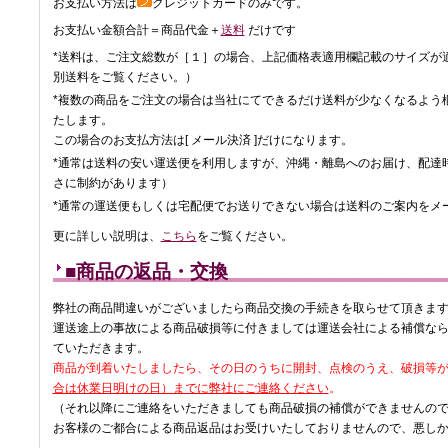
お支払い方法は
クレジットカードのみです。
お支払い金額合計＝商品代金＋
送料
だけです
*送料は、ご注文総数が［１］の場合、上記価格表適用欄記載のサイズが
別送料をご覧ください。）
*複数の商品をご注文の場合は当社にてできるだけ送料が少なくなるよう
たします。
この場合のお支払方法は[ メール決済 ]だけになります。
*通常は送料の安い運送便を利用しますが、沖縄・離島へのお届け、配達
さに制約があります）
*通常の運送便もしくは宅配便でお送りできない場合は送料のご案内をメ
更に詳しい説明は、
こちら
をご覧ください。
■商品の返品・交換
弊社の商品間違いがございましたら商品交換の手続きを取らせて頂きま
運送途上の事故による商品破損等に付きましては運送会社による補償な
ていただきます。
商品が到着いたしましたら、その日のうちに開封、点検のうえ、破損等
合は休業日明けの日）までに弊社にご連絡ください
。
（それ以降にご連絡をいただきましても商品破損の補償ができませんの
お客様のご都合による商品返品はお受けいたしておりませんので、悪し