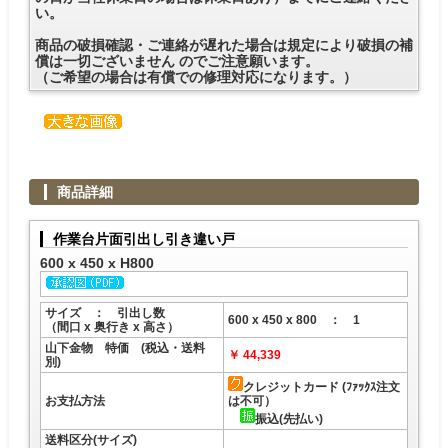
い。
商品の破損確認・ご連絡が遅れた場合は規定により破損の補
償は一切ございません のでご注意願います。
（ご希望の場合は有償での修理対応になります。）
商品詳細
作業台片面引出し引き違い戸
600 x 450 x H800
サイズ ： 引出し数
600 x 450 x 800 ： 1
（間口 x 奥行き x 高さ）
山下金物 特価 (税込・送料
￥ 44,339
別)
クレジットカード (ﾌｧｯｸｽ注文
お支払方法
は不可）
振込(先払い)
送料区分(サイズ)