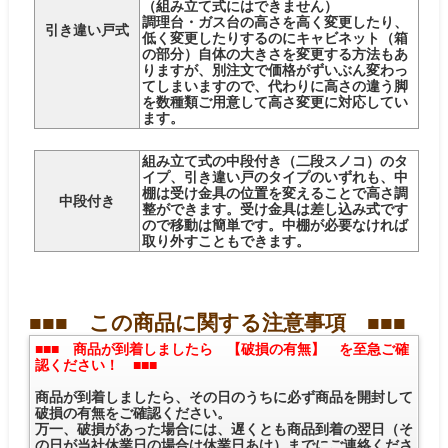
（組み立て式にはできません）
調理台・ガス台の高さを高く変更したり、
引き違い戸式
低く変更したりするのにキャビネット（箱
の部分）自体の大きさを変更する方法もあ
りますが、別注文で価格がずいぶん変わっ
てしまいますので、代わりに高さの違う脚
を数種類ご用意して高さ変更に対応してい
ます。
組み立て式の中段付き（二段スノコ）のタ
イプ、引き違い戸のタイプのいずれも、中
棚は受け金具の位置を変えることで高さ調
中段付き
整ができます。受け金具は差し込み式です
ので移動は簡単です。中棚が必要なければ
取り外すこともできます。
■■■ この商品に関する注意事項 ■■■
■■■ 商品が到着しましたら 【破損の有無】 を至急ご確
認ください！ ■■■
商品が到着しましたら、その日のうちに必ず商品を開封して
破損の有無をご確認ください。
万一、破損があった場合には、遅くとも商品到着の翌日（そ
の日が当社休業日の場合は休業日あけ）までにご連絡くださ