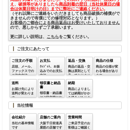
え、破損等がありましたら
商品到着の翌日（当社休業日の場
合は休業日明けの日）までに弊社にご連絡ください
。
（それ以降にご連絡をいただきましても商品破損の補償がで
きませんので有償にての修理対応となります。）
お客様のご都合による商品返品はお受けいたしておりません
ので、悪しからずご了承願います。
更に詳しい説明は、
こちら
をご覧ください。
ご注文にあたって
ご注文の手順
お支払
返品・交換
商品の仕様
店頭、メール、
ｸﾚｼﾞｯﾄ、お振
商品の返品・交
商品の仕様が変
ファックスでの
込みでのお支払
換は原則として
わる場合があり
ご注文方法
方法
承っておりませ
ます
ん
送料
領収書と納品
納期
書
お届け先により
商品によりまし
領収書・納品書
送料が変わりま
ては納期がかか
はご注文時にお
す。
る場合がありま
申し付けくださ
す
当社情報
い
会社紹介
店舗のご案内
営業時間
当社の基本情報
大阪千日前道具
ご来店予定のお
です
屋筋の店舗です
客様はご確認く