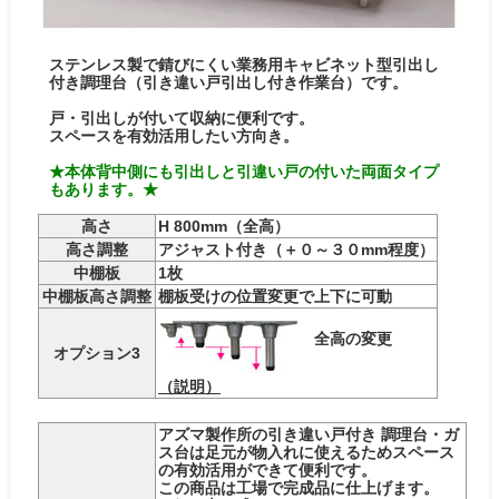
ステンレス製で錆びにくい業務用キャビネット型引出し
付き調理台（引き違い戸引出し付き作業台）です。
戸・引出しが付いて収納に便利です。
スペースを有効活用したい方向き。
★本体背中側にも引出しと引違い戸の付いた両面タイプ
もあります。★
高さ
H 800mm（全高）
高さ調整
アジャスト付き（＋０～３０mm程度）
中棚板
1枚
中棚板高さ調整
棚板受けの位置変更で上下に可動
全高の変更
オプション3
（説明）
アズマ製作所の引き違い戸付き 調理台・ガ
ス台は足元が物入れに使えるためスペース
の有効活用ができて便利です。
この商品は工場で完成品に仕上げます。