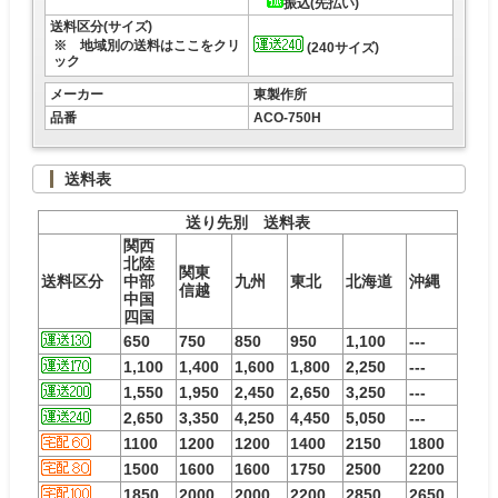
振込(先払い)
送料区分(サイズ)
※ 地域別の送料はここをクリ
(240サイズ)
ック
メーカー
東製作所
品番
ACO-750H
送料表
送り先別 送料表
関西
北陸
関東
送料区分
中部
九州
東北
北海道
沖縄
信越
中国
四国
650
750
850
950
1,100
---
1,100
1,400
1,600
1,800
2,250
---
1,550
1,950
2,450
2,650
3,250
---
2,650
3,350
4,250
4,450
5,050
---
1100
1200
1200
1400
2150
1800
1500
1600
1600
1750
2500
2200
1850
2000
2000
2200
2850
2650