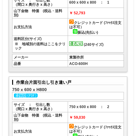
サイズ ： 引出し数
600 x 600 x 800 ： 1
（間口 x 奥行き x 高さ）
山下金物 特価 (税込・送料
￥ 52,793
別)
クレジットカード (ﾌｧｯｸｽ注文
お支払方法
は不可）
振込(先払い)
送料区分(サイズ)
※ 地域別の送料はここをクリ
(240サイズ)
ック
メーカー
東製作所
品番
ACO-600H
作業台片面引出し引き違い戸
750 x 600 x H800
サイズ ： 引出し数
750 x 600 x 800 ： 2
（間口 x 奥行き x 高さ）
山下金物 特価 (税込・送料
￥ 59,030
別)
クレジットカード (ﾌｧｯｸｽ注文
お支払方法
は不可）