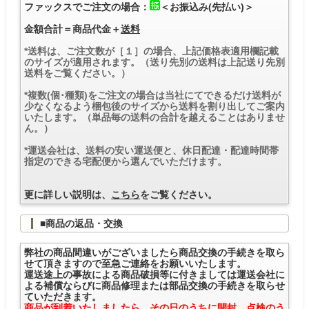
ファックスでご注文の場合：
＜お振込み(先払い)＞
金額合計＝商品代金＋
送料
*送料は、ご注文数が［１］の場合、上記価格表適用欄記載
のサイズが適用されます。（送り先別の送料は上記送り先別
送料をご覧ください。）
*複数(個･種類)をご注文の場合は当社にてできるだけ送料が
少なくなるよう梱包後のサイズから送料を割り出してご案内
いたします。（単品毎の送料の合計を越えることはありませ
ん。）
*運送会社は、送料の安い運送便と、休日配達・配達時間帯
指定のできる宅配便から選んでいただけます。
更に詳しい説明は、
こちら
をご覧ください。
■商品の返品・交換
弊社の商品間違いがございましたら商品交換の手続きを取ら
せて頂きますので至急ご連絡をお願いいたします。
運送途上の事故による商品破損等に付きましては運送会社に
よる補償ならびに商品修理または部品交換の手続きを取らせ
ていただきます。
商品が到着いたしましたら、その日のうちに開封、点検のう