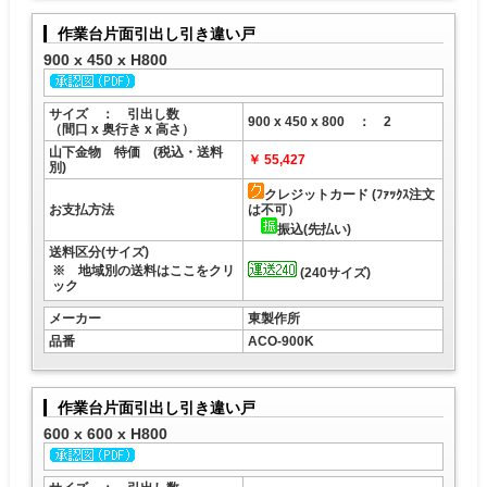
作業台片面引出し引き違い戸
900 x 450 x H800
サイズ ： 引出し数
900 x 450 x 800 ： 2
（間口 x 奥行き x 高さ）
山下金物 特価 (税込・送料
￥ 55,427
別)
クレジットカード (ﾌｧｯｸｽ注文
お支払方法
は不可）
振込(先払い)
送料区分(サイズ)
※ 地域別の送料はここをクリ
(240サイズ)
ック
メーカー
東製作所
品番
ACO-900K
作業台片面引出し引き違い戸
600 x 600 x H800