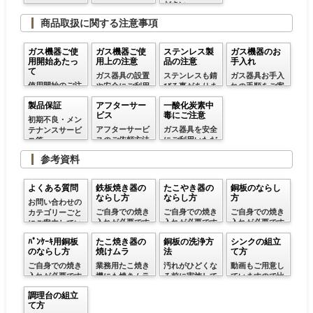
ださい
商品取扱に関する注意事項
ガス機器ご使
ガス機器ご使
ステンレス製
ガス機器のお
用開始あたっ
用上の注意
品の注意
手入れ
て
ガス器具の設置
ステンレスも錆
ガス器具お手入
使用開始のご注
や安全にご利用
びる事がありま
れの手順をご案
意
いただく方法等
す
内
製品保証
アフターサー
一酸化炭素中
ビス
毒にご注意
初期不良・メン
アフターサービ
ガス器具を安全
テナンスサービ
スのご依頼方法
にご利用いただ
ス等
くための注意事
参考資料
項です
よくある質問
鉄板焼き器の
たこやき器の
銅板のならし
ならし方
ならし方
方
お問い合わせの
ご自身での焼き
ご自身での焼き
ご自身での焼き
カテゴリーごと
入れが必要です
入れが必要です
入れが必要です
にご案内してい
ので参考にして
ので参考にして
ので参考にして
ます
ﾊﾟﾝｹｰｷ用銅板
たこ焼き器の
銅板の洗浄方
シンクの組立
ください
ください
ください
のならし方
焼けムラ
法
て方
ご自身での焼き
業務用たこ焼き
汚れがひどくな
動画もご用意し
入れが必要です
機にも焼きムラ
る前に実施して
ていますので比
ので参考にして
は起こります
ください
較的簡単です
調理台の組立
ください
て方