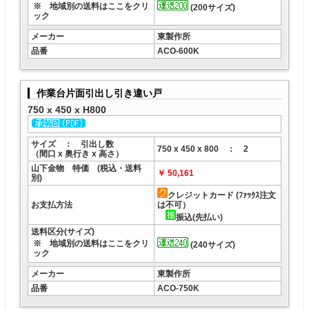
※ 地域別の送料はここをクリ
(200サイズ)
ック
メーカー
東製作所
品番
ACO-600K
作業台片面引出し引き違い戸
750 x 450 x H800
サイズ ： 引出し数
750 x 450 x 800 ： 2
（間口 x 奥行き x 高さ）
山下金物 特価 (税込・送料
￥ 50,161
別)
クレジットカード (ﾌｧｯｸｽ注文
お支払方法
は不可）
振込(先払い)
送料区分(サイズ)
※ 地域別の送料はここをクリ
(240サイズ)
ック
メーカー
東製作所
品番
ACO-750K