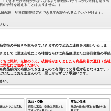
社にてできるだけ送料が少なくなるよう梱包後のサイズから送料を割り出
料の合計を越えることはありません。）
休日配達・配達時間帯指定のできる宅配便から選んでいただけます。
さい。
品交換の手続きを取らせて頂きますので至急ご連絡をお願いいたしま
きましては運送会社による補償ならびに商品修理または部品交換の手続
うちに開封、点検のうえ、破損等がありましたら
商品到着の翌日（当社
に弊社にご連絡ください
。
も商品破損の補償ができませんので有償にての修理対応となります。）
けいたしておりません
ので、悪しからずご了承願います。
さい。
返品・交換
商品の仕様
、お振込みでのお支払
商品の返品・交換は原則とし
商品の仕様が変わる場合があ
て承っておりません
ります