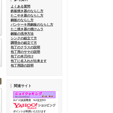
よくある質問
鉄板焼き器のならし方
たこやき器のならし方
銅板のならし方
パンケーキ用銅板のならし方
たこ焼き器の焼けムラ
銅板の洗浄方法
シンクの組立て方
調理台の組立て方
包丁のクラスの説明
包丁用のサヤの説明
包丁の本刃付け
包丁に名入れが出来ます
包丁用語の説明
関連サイト
ｸﾚｼﾞｯﾄ決済専用 ﾈｯﾄ注文ｻｲﾄ
ポイントが利用いただけます