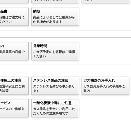
納品書
納期
品書はご注文時に
商品によりましては納期がか
ください
かる場合があります
案内
営業時間
道具屋筋の店舗で
ご来店予定のお客様はご確認
ください
ご使用上の注意
ステンレス製品の注意
ガス機器のお手入れ
設置や安全にご利
ステンレスも錆びる事があり
ガス器具お手入れの手順をご
方法等
ます
案内
サービス
一酸化炭素中毒にご注意
ービスのご依頼方
ガス器具を安全にご利用いた
だくための注意事項です