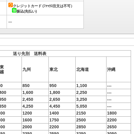
クレジットカード (ﾌｧｯｸｽ注文は不可）
振込(先払い)
---
送り先別 送料表
東
九州
東北
北海道
沖縄
越
50
850
950
1,100
---
400
1,600
1,800
2,250
---
950
2,450
2,650
3,250
---
350
4,250
4,450
5,050
---
200
1200
1400
2150
1800
600
1600
1750
2500
2200
000
2000
2200
2850
2650
350
2350
2550
3250
3050