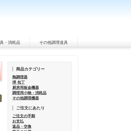
具・消耗品
その他調理道具
商品カテゴリー
熱調理器
堺 包丁
厨房用板金機器
調理用小物・消耗品
その他調理機器
ご注文にあたり
ご注文の手順
お支払
返品・交換