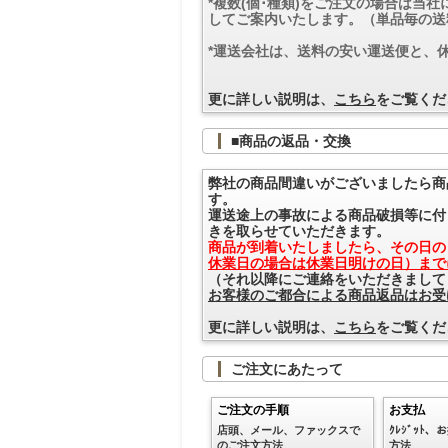
*複数(個･種類)をご注文の場合は当
してご案内いたします。（単品毎の送
*運送会社は、送料の安い運送便と、
更に詳しい説明は、
こちら
をご覧くだ
■商品の返品・交換
弊社の商品間違いがございましたら商
す。
運送途上の事故による商品破損等に付
きを取らせていただきます。
商品が到着いたしましたら、その日の
休業日の場合は休業日明けの日）まで
（それ以降にご連絡をいただきまして
お客様のご都合による商品返品はお受
更に詳しい説明は、
こちら
をご覧くだ
ご注文にあたって
ご注文の手順
お支払
店頭、メール、ファックスで
ｸﾚｼﾞｯﾄ
のご注文方法
方法