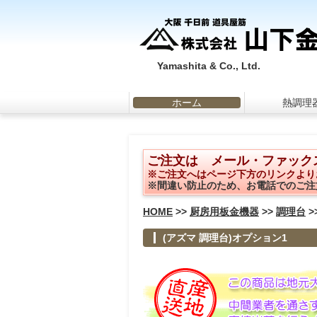
Yamashita & Co., Ltd.
ホーム
熱調理
ご注文は メール・ファック
※ご注文へはページ下方のリンクより
※間違い防止のため、お電話でのご注
HOME
>>
厨房用板金機器
>>
調理台
>
(アズマ 調理台)オプション1