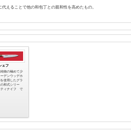
に代えることで他の和包丁との親和性を高めたもの。
シェフ
不純物の極めて少
ェーデンウッデホ
鋼を使用したグラ
フの和式シリー
ぺティナイフ で