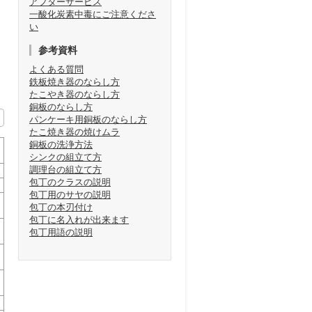
アフターサービス
一酸化炭素中毒にご注意くださ
い
参考資料
よくある質問
鉄板焼き器のならし方
たこやき器のならし方
銅板のならし方
パンケーキ用銅板のならし方
たこ焼き器の焼けムラ
銅板の洗浄方法
シンクの組立て方
調理台の組立て方
包丁のクラスの説明
包丁用のサヤの説明
包丁の本刃付け
包丁に名入れが出来ます
包丁用語の説明