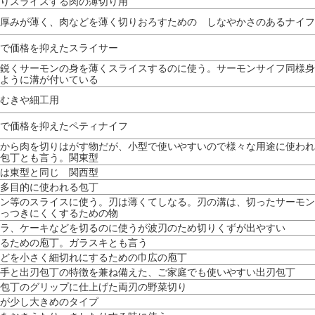
りスライスする肉の薄切り用
厚みが薄く、肉などを薄く切りおろすための しなやかさのあるナイフ
で価格を抑えたスライサー
鋭くサーモンの身を薄くスライスするのに使う。サーモンサイフ同様身
ように溝が付いている
むきや細工用
で価格を抑えたペティナイフ
から肉を切りはがす物だが、小型で使いやすいので様々な用途に使われ
包丁とも言う。関東型
は東型と同じ 関西型
多目的に使われる包丁
ン等のスライスに使う。刃は薄くてしなる。刃の溝は、切ったサーモン
っつきにくくするための物
ラ、ケーキなどを切るのに使うが波刃のため切りくずが出やすい
るための庖丁。ガラスキとも言う
どを小さく細切れにするための巾広の庖丁
手と出刃包丁の特徴を兼ね備えた、ご家庭でも使いやすい出刃包丁
包丁のグリップに仕上げた両刃の野菜切り
が少し大きめのタイプ