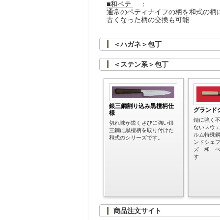
■和ペテ
：
通常のペティナイフの柄を和式の柄
古くなった柄の交換も可能
＜ハガネ＞包丁
＜ステン系＞包丁
銀三鋼割り込み黒檀柄仕
グランド
様
錆に強く
切れ味が鋭くさびに強い銀
ないスウ
三鋼に黒檀柄を取り付けた
ルム特殊
和式のシリーズです。
ンドシェ
ズ 和 
す
商品注文サイト