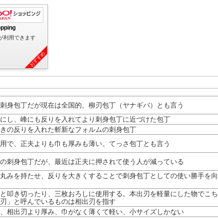
opping
が利用できます
おすすめ
刺身包丁だが現在は全国的。柳刃包丁（ヤナギバ）とも言う
にし、峰にも反りを入れてより刺身包丁に近づけた包丁
きの反りを入れた斬新なフォルムの刺身包丁
用で、正夫よりも巾も厚みも薄い。てっさ包丁とも言う
の刺身包丁だが、最近は正夫に押されて使う人が減っている
丸みを持たせ、反りを大きくすることで刺身包丁としての使い勝手を向
と叩き切ったり、三枚おろしに使用する。本出刃を軽量にした物でこち
刃」と呼んでいるものは相出刃を指す
、相出刃より厚み、巾がなく薄くて軽い、小サイズしかない