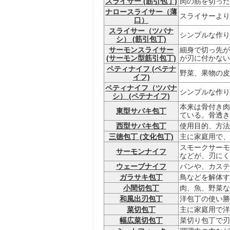
スライサー (筋引包丁)
肉の筋を切った
ナロースライサー（薄
スライサーより
口）
スライサー（ツバナ
シンプルな作り
シ） (筋引包丁)
サーモンスライサー
細身で切っ先が
(サーモン型筋引包丁)
が刃に付かない
ペティナイフ (ペテナ
野菜、果物の皮
イフ)
ペティナイフ（ツバナ
シンプルな作り
シ） (ペテナイフ)
本来は骨付き肉
東型サバキ包丁
ている。骨透き
西型サバキ包丁
使用目的、方法
三徳包丁 (文化包丁)
主に家庭用で、
スモークサーモ
サーモンナイフ
などが、刃にく
ウェーブナイフ
パンや、カステ
ガラサキ包丁
鳥などを解体す
小間切包丁
肉、魚、野菜な
和風出刃包丁
洋包丁の使い勝
菜切包丁
主に家庭用で洋
幅広菜切包丁
菜切り包丁で刃