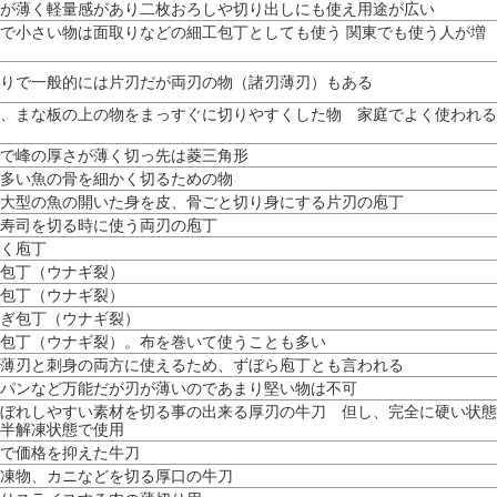
が薄く軽量感があり二枚おろしや切り出しにも使え用途が広い
で小さい物は面取りなどの細工包丁としても使う 関東でも使う人が増
りで一般的には片刃だが両刃の物（諸刃薄刃）もある
、まな板の上の物をまっすぐに切りやすくした物 家庭でよく使われる
で峰の厚さが薄く切っ先は菱三角形
多い魚の骨を細かく切るための物
大型の魚の開いた身を皮、骨ごと切り身にする片刃の庖丁
寿司を切る時に使う両刃の庖丁
く庖丁
包丁（ウナギ裂）
包丁（ウナギ裂）
ぎ包丁（ウナギ裂）
包丁（ウナギ裂）。布を巻いて使うことも多い
薄刃と刺身の両方に使えるため、ずぼら庖丁とも言われる
パンなど万能だが刃が薄いのであまり堅い物は不可
ぼれしやすい素材を切る事の出来る厚刃の牛刀 但し、完全に硬い状態
半解凍状態で使用
で価格を抑えた牛刀
凍物、カニなどを切る厚口の牛刀