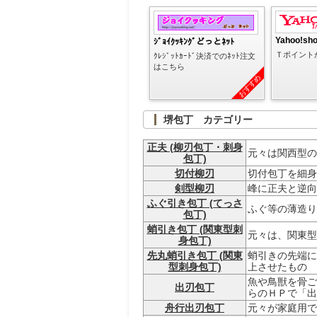
Yahoo!sh
ｼﾞｮｲｸｯｷﾝｸﾞどっとﾈｯﾄ
Ｔポイント
ｸﾚｼﾞｯﾄｶｰﾄﾞ決済でのﾈｯﾄ注文
はこちら
おすすめ
堺包丁 カテゴリー
正夫 (柳刃包丁・刺身
元々は関西型の
包丁)
切付柳刃
切付包丁を細身
剣型柳刃
峰に正夫と逆向
ふぐ引き包丁 (てっさ
ふぐ等の薄造り
包丁)
蛸引き包丁 (関東型刺
元々は、関東型
身包丁)
先丸蛸引き包丁 (関東
蛸引きの先端に
型刺身包丁)
上させたもの
魚や鳥獣を骨ご
出刃包丁
らのＨＰで「出
舟行出刃包丁
元々が家庭用で