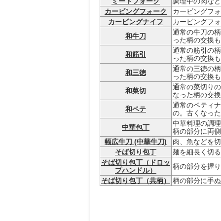
ミートフォーク
調理中の肉など
カービングフォーク
カービングフォ
カービングナイフ
カービングフォ
通常の牛刀の柄
和牛刀
った柄の交換も
通常の筋引の柄
和筋引
った柄の交換も
通常の三徳の柄
和三徳
った柄の交換も
通常の菜切りの
和菜切
なった柄の交換
通常のペティナ
和ペテ
の。古くなった
中華料理の調理
中華包丁
柄の部分に両側
幅広牛刀 (中華牛刀)
肉、魚などを切
そば切り包丁
麺を細長く切る
そば切り包丁（ドロッ
柄の部分を握り
プハンドル）
そば切り包丁（共柄）
柄の部分に手ぬ