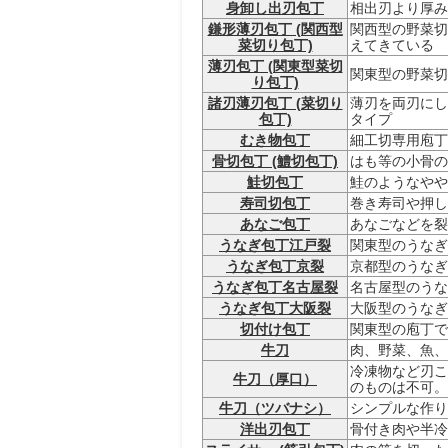
身卸し出刃包丁
相出刃より厚み
鎌形薄刃包丁 (関西型
関西型の野菜切
菜切り包丁)
えてきている
薄刃包丁 (関東型菜切
関東型の野菜切
り包丁)
諸刃薄刃包丁 (菜切り
薄刃を両刃にし
包丁)
タイプ
むき物包丁
細工切専用庖丁
骨切包丁 (鱧切包丁)
はも等の小骨の
鮭切包丁
鮭のようなやや
寿司切包丁
巻き寿司や押し
あなご包丁
あなごなどを裂
うなぎ包丁江戸裂
関東型のうなぎ
うなぎ包丁京裂
京都型のうなぎ
うなぎ包丁名古屋裂
名古屋型のうな
うなぎ包丁大阪裂
大阪型のうなぎ
切付け包丁
関東型の庖丁で
牛刀
肉、野菜、魚、
冷凍物など刃こ
牛刀（厚口）
のものは不可。
牛刀（ツバナシ）
シンプルな作り
洋出刃包丁
骨付き肉や半冷