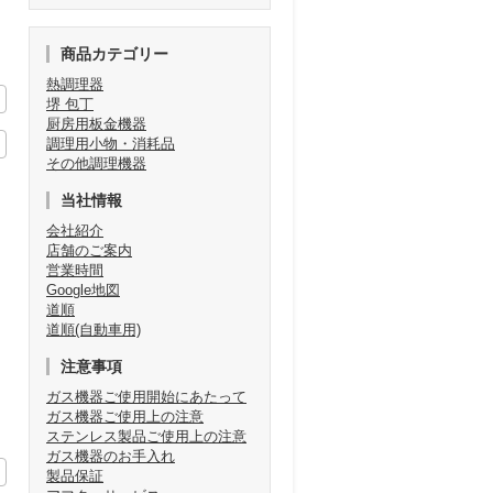
商品カテゴリー
熱調理器
堺 包丁
厨房用板金機器
調理用小物・消耗品
その他調理機器
当社情報
会社紹介
店舗のご案内
営業時間
Google地図
道順
道順(自動車用)
注意事項
ガス機器ご使用開始にあたって
ガス機器ご使用上の注意
ステンレス製品ご使用上の注意
ガス機器のお手入れ
製品保証