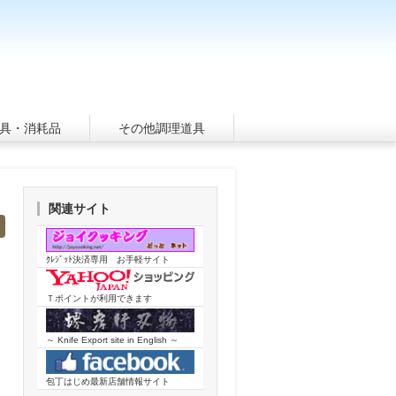
具・消耗品
その他調理道具
関連サイト
ｸﾚｼﾞｯﾄ決済専用 お手軽サイト
Ｔポイントが利用できます
～ Knife Export site in English ～
包丁はじめ最新店舗情報サイト