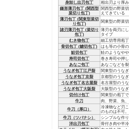
身卸し出刃包丁
相出刃より厚み
鎌形薄刃包丁 (関西型
関西型の野菜切
菜切り包丁)
えてきている
薄刃包丁 (関東型菜切
関東型の野菜切
り包丁)
諸刃薄刃包丁 (菜切り
薄刃を両刃にし
包丁)
タイプ
むき物包丁
細工切専用庖丁
骨切包丁 (鱧切包丁)
はも等の小骨の
鮭切包丁
鮭のようなやや
寿司切包丁
巻き寿司や押し
あなご包丁
あなごなどを裂
うなぎ包丁江戸裂
関東型のうなぎ
うなぎ包丁京裂
京都型のうなぎ
うなぎ包丁名古屋裂
名古屋型のうな
うなぎ包丁大阪裂
大阪型のうなぎ
切付け包丁
関東型の庖丁で
牛刀
肉、野菜、魚、
冷凍物など刃こ
牛刀（厚口）
のものは不可。
牛刀（ツバナシ）
シンプルな作り
洋出刃包丁
骨付き肉や半冷