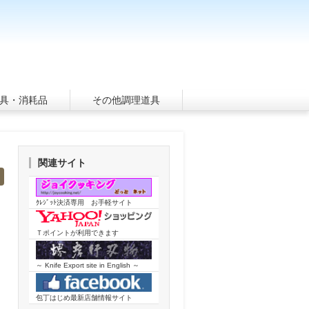
具・消耗品
その他調理道具
関連サイト
ｸﾚｼﾞｯﾄ決済専用 お手軽サイト
Ｔポイントが利用できます
～ Knife Export site in English ～
包丁はじめ最新店舗情報サイト