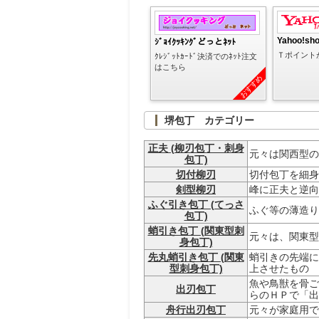
Yahoo!sh
ｼﾞｮｲｸｯｷﾝｸﾞどっとﾈｯﾄ
Ｔポイント
ｸﾚｼﾞｯﾄｶｰﾄﾞ決済でのﾈｯﾄ注文
はこちら
おすすめ
堺包丁 カテゴリー
正夫 (柳刃包丁・刺身
元々は関西型の
包丁)
切付柳刃
切付包丁を細身
剣型柳刃
峰に正夫と逆向
ふぐ引き包丁 (てっさ
ふぐ等の薄造り
包丁)
蛸引き包丁 (関東型刺
元々は、関東型
身包丁)
先丸蛸引き包丁 (関東
蛸引きの先端に
型刺身包丁)
上させたもの
魚や鳥獣を骨ご
出刃包丁
らのＨＰで「出
舟行出刃包丁
元々が家庭用で