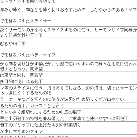
りスライスする肉の薄切り用
厚みが薄く、肉などを薄く切りおろすための しなやかさのあるナイフ
で価格を抑えたスライサー
鋭くサーモンの身を薄くスライスするのに使う。サーモンサイフ同様身
ように溝が付いている
むきや細工用
で価格を抑えたペティナイフ
から肉を切りはがす物だが、小型で使いやすいので様々な用途に使われ
包丁とも言う。関東型
は東型と同じ 関西型
多目的に使われる包丁
ン等のスライスに使う。刃は薄くてしなる。刃の溝は、切ったサーモン
っつきにくくするための物
ラ、ケーキなどを切るのに使うが波刃のため切りくずが出やすい
るための庖丁。ガラスキとも言う
どを小さく細切れにするための巾広の庖丁
手と出刃包丁の特徴を兼ね備えた、ご家庭でも使いやすい出刃包丁
包丁のグリップに仕上げた両刃の野菜切り
が少し大きめのタイプ