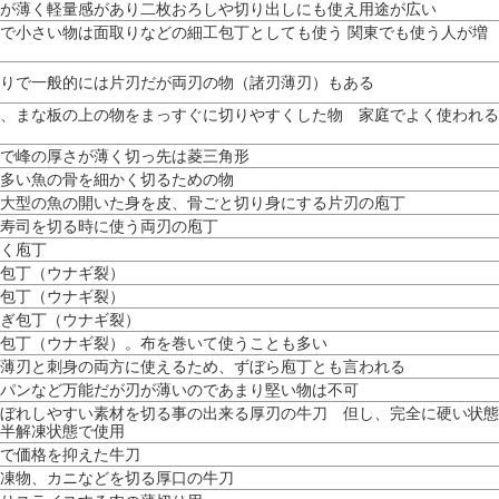
が薄く軽量感があり二枚おろしや切り出しにも使え用途が広い
で小さい物は面取りなどの細工包丁としても使う 関東でも使う人が増
りで一般的には片刃だが両刃の物（諸刃薄刃）もある
、まな板の上の物をまっすぐに切りやすくした物 家庭でよく使われる
で峰の厚さが薄く切っ先は菱三角形
多い魚の骨を細かく切るための物
大型の魚の開いた身を皮、骨ごと切り身にする片刃の庖丁
寿司を切る時に使う両刃の庖丁
く庖丁
包丁（ウナギ裂）
包丁（ウナギ裂）
ぎ包丁（ウナギ裂）
包丁（ウナギ裂）。布を巻いて使うことも多い
薄刃と刺身の両方に使えるため、ずぼら庖丁とも言われる
パンなど万能だが刃が薄いのであまり堅い物は不可
ぼれしやすい素材を切る事の出来る厚刃の牛刀 但し、完全に硬い状態
半解凍状態で使用
で価格を抑えた牛刀
凍物、カニなどを切る厚口の牛刀