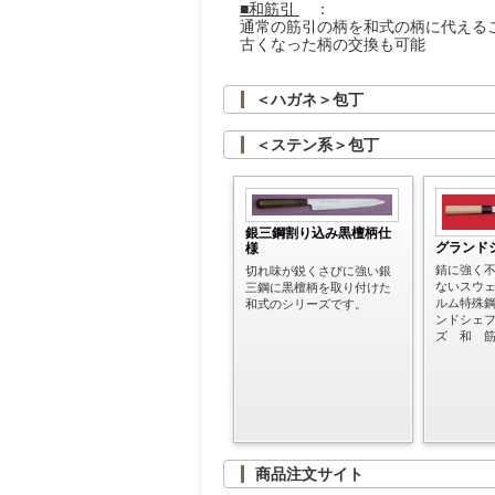
■和筋引
：
通常の筋引の柄を和式の柄に代える
古くなった柄の交換も可能
＜ハガネ＞包丁
＜ステン系＞包丁
銀三鋼割り込み黒檀柄仕
グランド
様
錆に強く
切れ味が鋭くさびに強い銀
ないスウ
三鋼に黒檀柄を取り付けた
ルム特殊
和式のシリーズです。
ンドシェ
ズ 和 
商品注文サイト