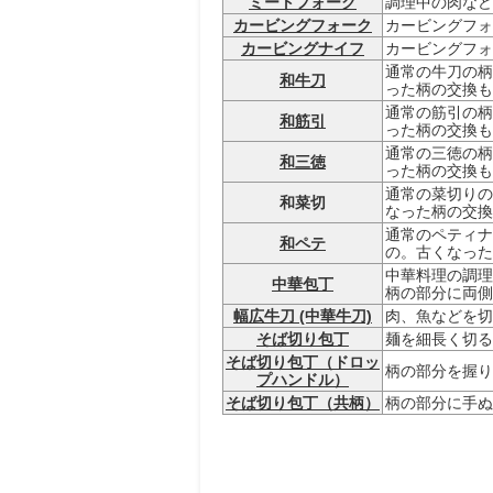
ミートフォーク
調理中の肉など
カービングフォーク
カービングフォ
カービングナイフ
カービングフォ
通常の牛刀の柄
和牛刀
った柄の交換も
通常の筋引の柄
和筋引
った柄の交換も
通常の三徳の柄
和三徳
った柄の交換も
通常の菜切りの
和菜切
なった柄の交換
通常のペティナ
和ペテ
の。古くなった
中華料理の調理
中華包丁
柄の部分に両側
幅広牛刀 (中華牛刀)
肉、魚などを切
そば切り包丁
麺を細長く切る
そば切り包丁（ドロッ
柄の部分を握り
プハンドル）
そば切り包丁（共柄）
柄の部分に手ぬ