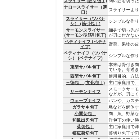
スライサー (筋引包丁)
肉の筋を切った
ナロースライサー（薄
スライサーより
口）
スライサー（ツバナ
シンプルな作り
シ） (筋引包丁)
サーモンスライサー
細身で切っ先が
(サーモン型筋引包丁)
が刃に付かない
ペティナイフ (ペテナ
野菜、果物の皮
イフ)
ペティナイフ（ツバナ
シンプルな作り
シ） (ペテナイフ)
本来は骨付き肉
東型サバキ包丁
ている。骨透き
西型サバキ包丁
使用目的、方法
三徳包丁 (文化包丁)
主に家庭用で、
スモークサーモ
サーモンナイフ
などが、刃にく
ウェーブナイフ
パンや、カステ
ガラサキ包丁
鳥などを解体す
小間切包丁
肉、魚、野菜な
和風出刃包丁
洋包丁の使い勝
菜切包丁
主に家庭用で洋
幅広菜切包丁
菜切り包丁で刃