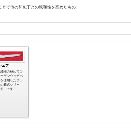
ことで他の和包丁との親和性を高めたもの。
シェフ
不純物の極めて少
ェーデンウッデホ
鋼を使用したグラ
フの和式シリー
筋引 です