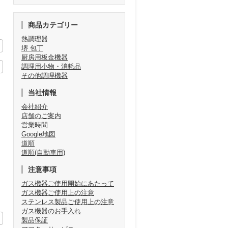
商品カテゴリー
熱調理器
堺 包丁
厨房用板金機器
調理用小物・消耗品
その他調理機器
当社情報
会社紹介
店舗のご案内
営業時間
Google地図
道順
道順(自動車用)
注意事項
ガス機器ご使用開始にあたって
ガス機器ご使用上の注意
ステンレス製品ご使用上の注意
ガス機器のお手入れ
製品保証