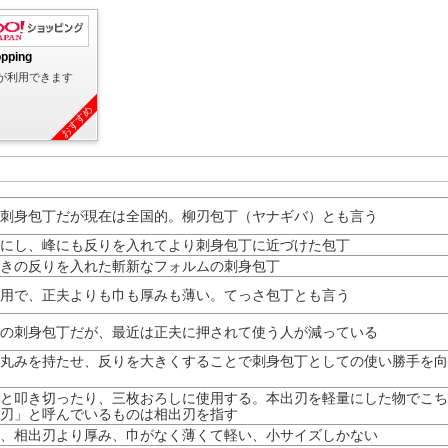
opping
が利用できます
おすすめ
刺身包丁だが現在は全国的。柳刃包丁（ヤナギバ）とも言う
にし、峰にも反りを入れてより刺身包丁に近づけた包丁
きの反りを入れた斬新なフォルムの刺身包丁
用で、正夫よりも巾も厚みも薄い。てっさ包丁とも言う
の刺身包丁だが、最近は正夫に押されて使う人が減っている
丸みを持たせ、反りを大きくすることで刺身包丁としての使い勝手を向
と叩き切ったり、三枚おろしに使用する。本出刃を軽量にした物でこち
刃」と呼んでいるものは相出刃を指す
、相出刃より厚み、巾がなく薄くて軽い、小サイズしかない