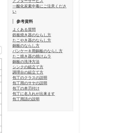
アフターサービス
一酸化炭素中毒にご注意くださ
い
参考資料
よくある質問
鉄板焼き器のならし方
たこやき器のならし方
銅板のならし方
パンケーキ用銅板のならし方
たこ焼き器の焼けムラ
銅板の洗浄方法
シンクの組立て方
調理台の組立て方
包丁のクラスの説明
包丁用のサヤの説明
包丁の本刃付け
包丁に名入れが出来ます
包丁用語の説明