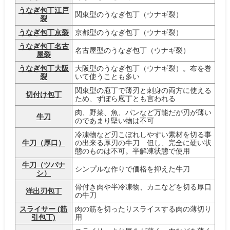
うなぎ包丁江戸
関東型のうなぎ包丁（ウナギ裂）
裂
うなぎ包丁京裂
京都型のうなぎ包丁（ウナギ裂）
うなぎ包丁名古
名古屋型のうなぎ包丁（ウナギ裂）
屋裂
うなぎ包丁大阪
大阪型のうなぎ包丁（ウナギ裂）。布を巻
裂
いて使うことも多い
関東型の庖丁で薄刃と刺身の両方に使える
切付け包丁
ため、ずぼら庖丁とも言われる
肉、野菜、魚、パンなど万能だが刃が薄い
牛刀
のであまり堅い物は不可
冷凍物など刃こぼれしやすい素材を切る事
牛刀（厚口）
の出来る厚刃の牛刀 但し、完全に硬い状
態のものは不可。半解凍状態で使用
牛刀（ツバナ
シンプルな作りで価格を抑えた牛刀
シ）
骨付き肉や半冷凍物、カニなどを切る厚口
洋出刃包丁
の牛刀
スライサー (筋
肉の筋を切ったりスライスする肉の薄切り
引包丁)
用