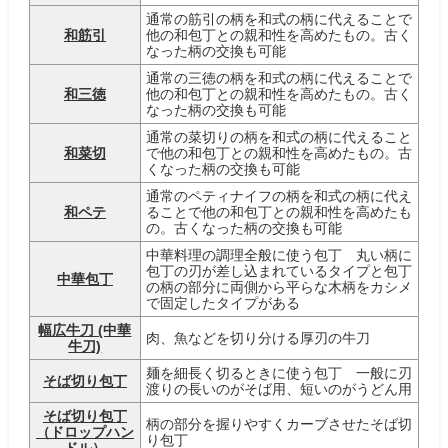
通常の筋引の柄を和式の柄に代えることで
和筋引
他の和包丁との親和性を高めたもの。古く
なった柄の交換も可能
通常の三徳の柄を和式の柄に代えることで
和三徳
他の和包丁との親和性を高めたもの。古く
なった柄の交換も可能
通常の菜切りの柄を和式の柄に代えること
和菜切
で他の和包丁との親和性を高めたもの。古
くなった柄の交換も可能
通常のペティナイフの柄を和式の柄に代え
和ペテ
ることで他の和包丁との親和性を高めたも
の。古くなった柄の交換も可能
中華料理の調理全般に使う包丁 丸い柄に
包丁の刃が差し込まれているタイプと包丁
中華包丁
の柄の部分に両側から平らな木柄をカシメ
で固定したタイプがある
幅広牛刀 (中華
肉、魚などを切り分ける厚刃の牛刀
牛刀)
麺を細長く切るときに使う包丁 一般に刃
そば切り包丁
渡りの長いのがそば用、短いのがうどん用
そば切り包丁
柄の部分を握りやすくカーブさせたそば切
（ドロップハン
り包丁