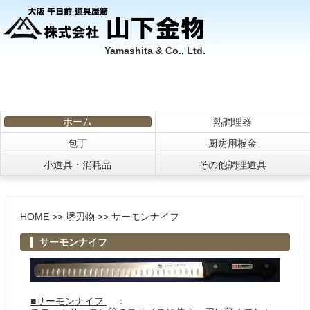
Yamashita & Co., Ltd.
ホーム
熱調理器
包丁
厨房用板金
小道具・消耗品
その他調理道具
HOME
>>
堺刃物
>> サーモンナイフ
サーモンナイフ
■サーモンナイフ
：