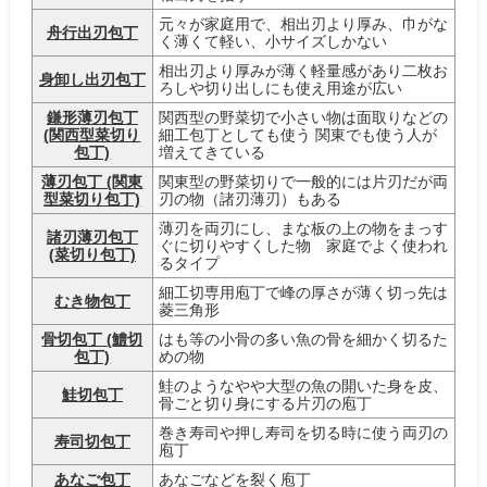
元々が家庭用で、相出刃より厚み、巾がな
舟行出刃包丁
く薄くて軽い、小サイズしかない
相出刃より厚みが薄く軽量感があり二枚お
身卸し出刃包丁
ろしや切り出しにも使え用途が広い
鎌形薄刃包丁
関西型の野菜切で小さい物は面取りなどの
(関西型菜切り
細工包丁としても使う 関東でも使う人が
包丁)
増えてきている
薄刃包丁 (関東
関東型の野菜切りで一般的には片刃だが両
型菜切り包丁)
刃の物（諸刃薄刃）もある
薄刃を両刃にし、まな板の上の物をまっす
諸刃薄刃包丁
ぐに切りやすくした物 家庭でよく使われ
(菜切り包丁)
るタイプ
細工切専用庖丁で峰の厚さが薄く切っ先は
むき物包丁
菱三角形
骨切包丁 (鱧切
はも等の小骨の多い魚の骨を細かく切るた
包丁)
めの物
鮭のようなやや大型の魚の開いた身を皮、
鮭切包丁
骨ごと切り身にする片刃の庖丁
巻き寿司や押し寿司を切る時に使う両刃の
寿司切包丁
庖丁
あなご包丁
あなごなどを裂く庖丁