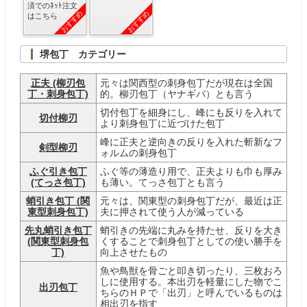
済でのﾈｯﾄ注文
おすすめ
おすすめ
はこちら
堺包丁 カテゴリー
正夫 (柳刃包
元々は関西型の刺身包丁だが現在は全国
丁・刺身包丁)
的。柳刃包丁（ヤナギバ）とも言う
切付包丁を細身にし、峰にも反りを入れて
切付柳刃
より刺身包丁に近づけた包丁
峰に正夫と逆向きの反りを入れた斬新なフ
剣型柳刃
ォルムの刺身包丁
ふぐ引き包丁
ふぐ等の薄造り用で、正夫よりも巾も厚み
(てっさ包丁)
も薄い。てっさ包丁とも言う
蛸引き包丁 (関
元々は、関東型の刺身包丁だが、最近は正
東型刺身包丁)
夫に押されて使う人が減っている
先丸蛸引き包丁
蛸引きの先端に丸みを持たせ、反りを大き
(関東型刺身包
くすることで刺身包丁としての使い勝手を
丁)
向上させたもの
魚や鳥獣を骨ごと叩き切ったり、三枚おろ
しに使用する。本出刃を軽量にした物でこ
出刃包丁
ちらのＨＰで「出刃」と呼んでいるものは
相出刃を指す