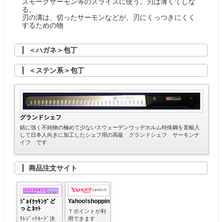
スモークサーモン等のスライスに使う。刃は薄くてしな
る。
刃の溝は、切ったサーモンなどが、刃にくっつきにくく
するための物
＜ハガネ＞包丁
＜ステン系＞包丁
グランドシェフ
錆に強く不純物の極めて少ないスウェーデンウッデホルム特殊鋼を直輸入
して日本人向きに加工したシェフ用の高級 グランドシェフ サーモンナ
イフ です
商品注文サイト
Yahoo!shopping
ｼﾞｮｲｸｯｷﾝｸﾞど
っとﾈｯﾄ
Ｔポイントが利
用できます
ｸﾚｼﾞｯﾄｶｰﾄﾞ決