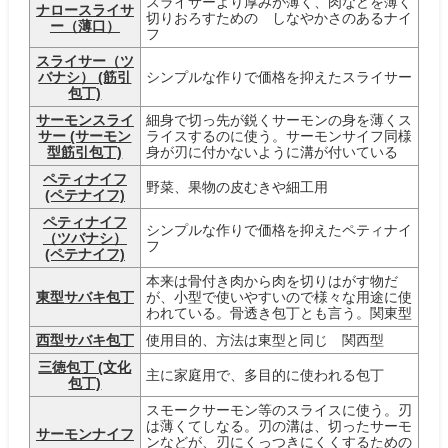
スライサーより厚みが薄く、肉などを薄く
ナロースライサ
切りおろすための しなやかさのあるナイ
ー（薄口）
フ
スライサー（ツ
バナシ） (筋引
シンプルな作りで価格を抑えたスライサー
包丁)
サーモンスライ
細身で切っ先が鋭くサーモンの身を薄くス
サー (サーモン
ライスするのに使う。サーモンサイフ同様
型筋引包丁)
身が刃に付かないように溝が付いている
ペティナイフ
野菜、果物の皮むきや細工用
(ペテナイフ)
ペティナイフ
シンプルな作りで価格を抑えたペティナイ
（ツバナシ）
フ
(ペテナイフ)
本来は骨付き肉から肉を切りはがす物だ
東型サバキ包丁
が、小型で使いやすいので様々な用途に使
われている。骨透き包丁とも言う。関東型
西型サバキ包丁
使用目的、方法は東型と同じ 関西型
三徳包丁 (文化
主に家庭用で、多目的に使われる包丁
包丁)
スモークサーモン等のスライスに使う。刃
は薄くてしなる。刃の溝は、切ったサーモ
サーモンナイフ
ンなどが、刃にくっつきにくくするための