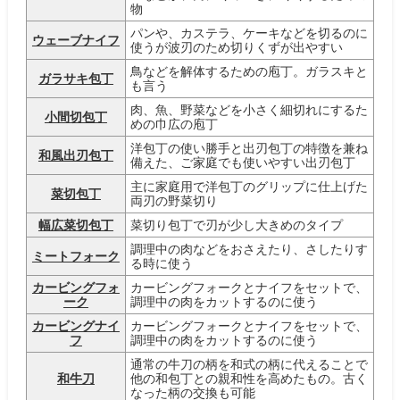
物
パンや、カステラ、ケーキなどを切るのに
ウェーブナイフ
使うが波刃のため切りくずが出やすい
鳥などを解体するための庖丁。ガラスキと
ガラサキ包丁
も言う
肉、魚、野菜などを小さく細切れにするた
小間切包丁
めの巾広の庖丁
洋包丁の使い勝手と出刃包丁の特徴を兼ね
和風出刃包丁
備えた、ご家庭でも使いやすい出刃包丁
主に家庭用で洋包丁のグリップに仕上げた
菜切包丁
両刃の野菜切り
幅広菜切包丁
菜切り包丁で刃が少し大きめのタイプ
調理中の肉などをおさえたり、さしたりす
ミートフォーク
る時に使う
カービングフォ
カービングフォークとナイフをセットで、
ーク
調理中の肉をカットするのに使う
カービングナイ
カービングフォークとナイフをセットで、
フ
調理中の肉をカットするのに使う
通常の牛刀の柄を和式の柄に代えることで
和牛刀
他の和包丁との親和性を高めたもの。古く
なった柄の交換も可能