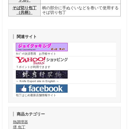
ドル）
そば切り包丁
柄の部分に手ぬぐいなどを巻いて使用する
（共柄）
そば切り包丁
関連サイト
ｸﾚｼﾞｯﾄ決済専用 お手軽サイト
Ｔポイントが利用できます
～ Knife Export site in English ～
包丁はじめ最新店舗情報サイト
商品カテゴリー
熱調理器
堺 包丁