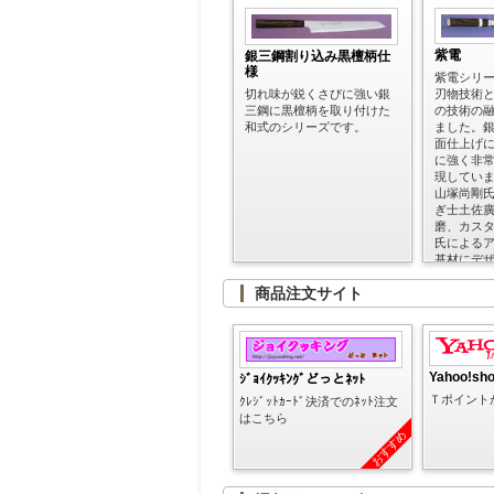
紫電
銀三鋼割り込み黒檀柄仕
様
紫電シリ
切れ味が鋭くさびに強い銀
刃物技術
三鋼に黒檀柄を取り付けた
の技術の
和式のシリーズです。
ました。
面仕上げ
に強く非
現してい
山塚尚剛
ぎ士土佐
磨、カス
氏による
基材にデ
た 紫電
商品注文サイト
丁・刺身包
Yahoo!sh
ｼﾞｮｲｸｯｷﾝｸﾞどっとﾈｯﾄ
Ｔポイント
ｸﾚｼﾞｯﾄｶｰﾄﾞ決済でのﾈｯﾄ注文
はこちら
おすすめ