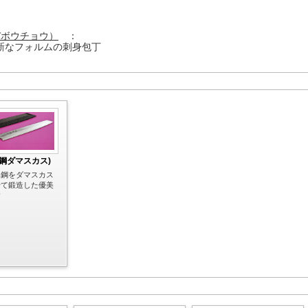
バボウチョウ）
：
新なフォルムの刺身包丁
二鋼ダマスカス)
二鋼をダマスカス
せて鍛造した優美
す