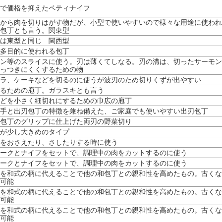
で価格を抑えたペティナイフ
から肉を切りはがす物だが、小型で使いやすいので様々な用途に使われ
包丁とも言う。関東型
は東型と同じ 関西型
多目的に使われる包丁
ン等のスライスに使う。刃は薄くてしなる。刃の溝は、切ったサーモン
っつきにくくするための物
ラ、ケーキなどを切るのに使うが波刃のため切りくずが出やすい
るための庖丁。ガラスキとも言う
どを小さく細切れにするための巾広の庖丁
手と出刃包丁の特徴を兼ね備えた、ご家庭でも使いやすい出刃包丁
包丁のグリップに仕上げた両刃の野菜切り
が少し大きめのタイプ
をおさえたり、さしたりする時に使う
ークとナイフをセットで、調理中の肉をカットするのに使う
ークとナイフをセットで、調理中の肉をカットするのに使う
を和式の柄に代えることで他の和包丁との親和性を高めたもの。古くな
可能
を和式の柄に代えることで他の和包丁との親和性を高めたもの。古くな
可能
を和式の柄に代えることで他の和包丁との親和性を高めたもの。古くな
可能