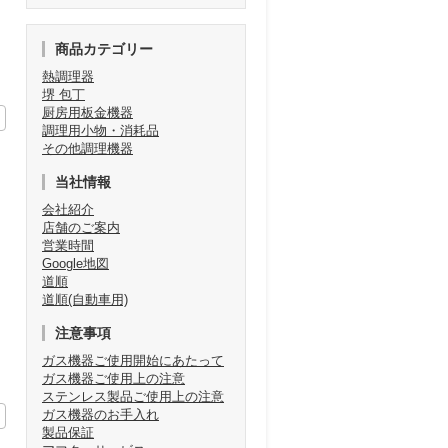
商品カテゴリー
熱調理器
堺 包丁
厨房用板金機器
調理用小物・消耗品
その他調理機器
当社情報
会社紹介
店舗のご案内
営業時間
Google地図
道順
道順(自動車用)
注意事項
ガス機器ご使用開始にあたって
ガス機器ご使用上の注意
ステンレス製品ご使用上の注意
ガス機器のお手入れ
製品保証