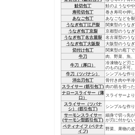
鮭切包丁
鮭のようなやや
寿司切包丁
巻き寿司や押し
あなご包丁
あなごなどを裂
うなぎ包丁江戸裂
関東型のうなぎ
うなぎ包丁京裂
京都型のうなぎ
うなぎ包丁名古屋裂
名古屋型のうな
うなぎ包丁大阪裂
大阪型のうなぎ
切付け包丁
関東型の庖丁で
牛刀
肉、野菜、魚、
冷凍物など刃こ
牛刀（厚口）
のものは不可。
牛刀（ツバナシ）
シンプルな作り
洋出刃包丁
骨付き肉や半冷
スライサー (筋引包丁)
肉の筋を切った
ナロースライサー（薄
スライサーより
口）
スライサー（ツバナ
シンプルな作り
シ） (筋引包丁)
サーモンスライサー
細身で切っ先が
(サーモン型筋引包丁)
が刃に付かない
ペティナイフ (ペテナ
野菜、果物の皮
イフ)