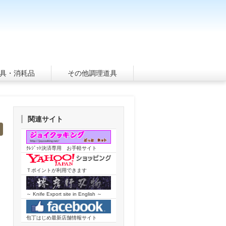
具・消耗品
その他調理道具
関連サイト
ｸﾚｼﾞｯﾄ決済専用 お手軽サイト
Ｔポイントが利用できます
～ Knife Export site in English ～
包丁はじめ最新店舗情報サイト