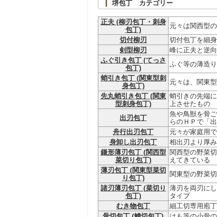
堺包丁 カテゴリー
正夫 (柳刃包丁・刺身
元々は関西型の
包丁)
切付柳刃
切付包丁を細身
剣型柳刃
峰に正夫と逆向
ふぐ引き包丁 (てっさ
ふぐ等の薄造り
包丁)
蛸引き包丁 (関東型刺
元々は、関東型
身包丁)
先丸蛸引き包丁 (関東
蛸引きの先端に
型刺身包丁)
上させたもの
魚や鳥獣を骨ご
出刃包丁
らのＨＰで「出
舟行出刃包丁
元々が家庭用で
身卸し出刃包丁
相出刃より厚み
鎌形薄刃包丁 (関西型
関西型の野菜切
菜切り包丁)
えてきている
薄刃包丁 (関東型菜切
関東型の野菜切
り包丁)
諸刃薄刃包丁 (菜切り
薄刃を両刃にし
包丁)
タイプ
むき物包丁
細工切専用庖丁
骨切包丁 (鱧切包丁)
はも等の小骨の