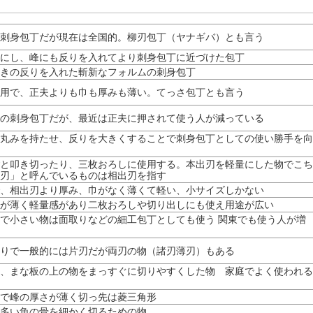
刺身包丁だが現在は全国的。柳刃包丁（ヤナギバ）とも言う
にし、峰にも反りを入れてより刺身包丁に近づけた包丁
きの反りを入れた斬新なフォルムの刺身包丁
用で、正夫よりも巾も厚みも薄い。てっさ包丁とも言う
の刺身包丁だが、最近は正夫に押されて使う人が減っている
丸みを持たせ、反りを大きくすることで刺身包丁としての使い勝手を向
と叩き切ったり、三枚おろしに使用する。本出刃を軽量にした物でこち
刃」と呼んでいるものは相出刃を指す
、相出刃より厚み、巾がなく薄くて軽い、小サイズしかない
が薄く軽量感があり二枚おろしや切り出しにも使え用途が広い
で小さい物は面取りなどの細工包丁としても使う 関東でも使う人が増
りで一般的には片刃だが両刃の物（諸刃薄刃）もある
、まな板の上の物をまっすぐに切りやすくした物 家庭でよく使われる
で峰の厚さが薄く切っ先は菱三角形
多い魚の骨を細かく切るための物