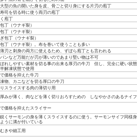
大型の魚の開いた身を皮、骨ごと切り身にする片刃の庖丁
寿司を切る時に使う両刃の庖丁
く庖丁
包丁（ウナギ裂）
包丁（ウナギ裂）
ぎ包丁（ウナギ裂）
包丁（ウナギ裂）。布を巻いて使うことも多い
薄刃と刺身の両方に使えるため、ずぼら庖丁とも言われる
パンなど万能だが刃が薄いのであまり堅い物は不可
ぼれしやすい素材を切る事の出来る厚刃の牛刀 但し、完全に硬い状態
半解凍状態で使用
で価格を抑えた牛刀
凍物、カニなどを切る厚口の牛刀
りスライスする肉の薄切り用
厚みが薄く、肉などを薄く切りおろすための しなやかさのあるナイフ
で価格を抑えたスライサー
鋭くサーモンの身を薄くスライスするのに使う。サーモンサイフ同様身
ように溝が付いている
むきや細工用