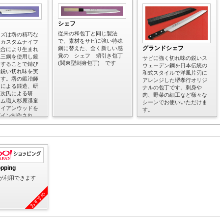
シェフ
従来の和包丁と同じ製法
ーズは堺の精巧な
で、素材をサビに強い特殊
とカスタムナイフ
グランドシェフ
鋼に替えた、全く新しい感
融合により生まれ
覚の シェフ 蛸引き包丁
銀三鋼を使用し鏡
サビに強く切れ味の鋭いス
(関東型刺身包丁) です
にすることで錆び
ウェーデン鋼を日本伝統の
常鋭い切れ味を実
和式スタイルで洋風片刃に
ます。堺の鍛冶師
アレンジした堺孝行オリジ
氏による鍛造、研
ナルの包丁です。刺身や
廣次氏による研
肉、野菜の細工など様々な
タム職人杉原渓童
シーンでお使いいただけま
アイアンウッドを
す。
ザイン制作され
 正夫(柳刃包
丁) です
opping
が利用できます
おすすめ