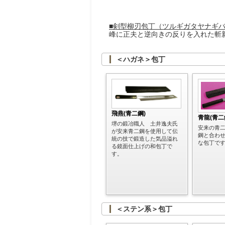
■剣型柳刃包丁（ツルギガタヤナギ
峰に正夫と逆向きの反りを入れた斬
＜ハガネ＞包丁
飛燕(青二鋼)
青龍(青
堺の鍛冶職人 土井逸夫氏
安来の青
が安来青二鋼を使用して伝
鋼と合わ
統の技で鍛造した気品溢れ
な包丁で
る鏡面仕上げの和包丁で
す。
＜ステン系＞包丁