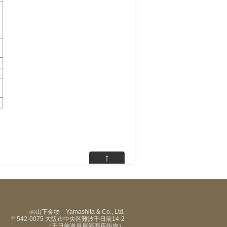
↑
㈱山下金物 Yamashita & Co., Ltd.
〒542-0075 大阪市中央区難波千日前14-2
（千日前道具屋筋商店街内）