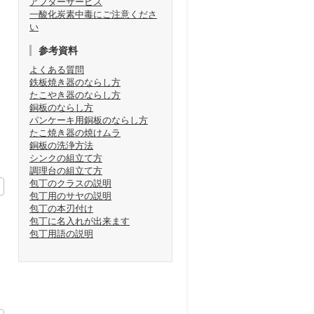
アフターサービス
一酸化炭素中毒にご注意くださ
い
参考資料
よくある質問
鉄板焼き器のならし方
たこやき器のならし方
銅板のならし方
パンケーキ用銅板のならし方
たこ焼き器の焼けムラ
銅板の洗浄方法
シンクの組立て方
調理台の組立て方
包丁のクラスの説明
包丁用のサヤの説明
包丁の本刃付け
包丁に名入れが出来ます
包丁用語の説明