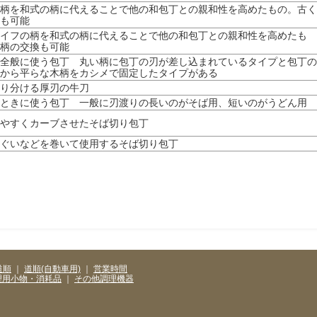
柄を和式の柄に代えることで他の和包丁との親和性を高めたもの。古く
も可能
イフの柄を和式の柄に代えることで他の和包丁との親和性を高めたも
柄の交換も可能
全般に使う包丁 丸い柄に包丁の刃が差し込まれているタイプと包丁の
から平らな木柄をカシメで固定したタイプがある
り分ける厚刃の牛刀
ときに使う包丁 一般に刃渡りの長いのがそば用、短いのがうどん用
やすくカーブさせたそば切り包丁
ぐいなどを巻いて使用するそば切り包丁
道順
｜
道順(自動車用)
｜
営業時間
理用小物・消耗品
｜
その他調理機器