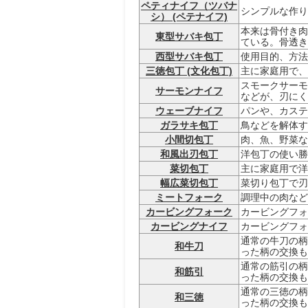
ペティナイフ（ツバナ
シンプルな作り
シ） (ペテナイフ)
本来は骨付き肉
東型サバキ包丁
ている。骨透き
西型サバキ包丁
使用目的、方法
三徳包丁 (文化包丁)
主に家庭用で、
スモークサーモ
サーモンナイフ
などが、刃にく
ウェーブナイフ
パンや、カステ
ガラサキ包丁
鳥などを解体す
小間切包丁
肉、魚、野菜な
和風出刃包丁
洋包丁の使い勝
菜切包丁
主に家庭用で洋
幅広菜切包丁
菜切り包丁で刃
ミートフォーク
調理中の肉など
カービングフォーク
カービングフォ
カービングナイフ
カービングフォ
通常の牛刀の柄
和牛刀
った柄の交換も
通常の筋引の柄
和筋引
った柄の交換も
通常の三徳の柄
和三徳
った柄の交換も