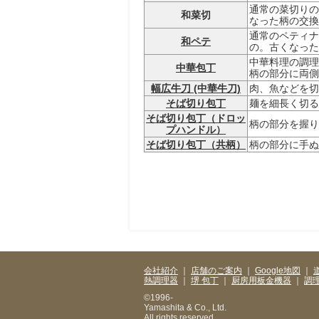
通常の菜切りの
和菜切
なった柄の交換
通常のペティナ
和ペテ
の。古くなった
中華料理の調理
中華包丁
柄の部分に両側
幅広牛刀 (中華牛刀)
肉、魚などを切
そば切り包丁
麺を細長く切る
そば切り包丁（ドロッ
柄の部分を握り
プハンドル）
そば切り包丁（共柄）
柄の部分に手ぬ
会社紹介
｜
店舗のご案内
｜
Google地図
｜
熱調理器
｜
堺 包丁
｜
厨房用板金機器
｜
調
©1996-
Yamashita & Co., Ltd.
All rights reserved