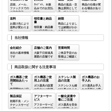
店頭、メール、
ｸﾚｼﾞｯﾄ、お振
商品の返品・交
商品の仕様が変
ファックスでの
込みでのお支払
換は原則として
わる場合があり
ご注文方法
方法
承っておりませ
ます
ん
送料
領収書と納品
納期
書
お届け先により
商品によりまし
領収書・納品書
送料が変わりま
ては納期がかか
はご注文時にお
す。
る場合がありま
申し付けくださ
す
当社情報
い
会社紹介
店舗のご案内
営業時間
当社の基本情報
大阪千日前道具
ご来店予定のお
です
屋筋の店舗です
客様はご確認く
ださい
商品取扱に関する注意事項
ガス機器ご使
ガス機器ご使
ステンレス製
ガス機器のお
用開始あたっ
用上の注意
品の注意
手入れ
て
ガス器具の設置
ステンレスも錆
ガス器具お手入
使用開始のご注
や安全にご利用
びる事がありま
れの手順をご案
意
いただく方法等
す
内
製品保証
アフターサー
一酸化炭素中
ビス
毒にご注意
初期不良・メン
アフターサービ
ガス器具を安全
テナンスサービ
スのご依頼方法
にご利用いただ
ス等