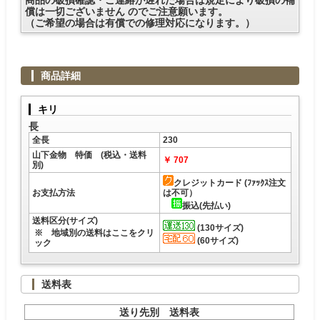
償は一切ございません のでご注意願います。
（ご希望の場合は有償での修理対応になります。）
商品詳細
キリ
長
全長
230
山下金物 特価 (税込・送料
￥ 707
別)
クレジットカード (ﾌｧｯｸｽ注文
お支払方法
は不可）
振込(先払い)
送料区分(サイズ)
(130サイズ)
※ 地域別の送料はここをクリ
(60サイズ)
ック
送料表
送り先別 送料表