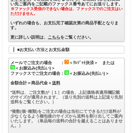
い先ご案内をご記載のファックス番号あてにお送りします。
※ファックス受信のできない場合は、ファックスでのご注文はい
ただけません。
いずれの場合も、お支払完了確認次第の商品手配となりま
す。
更に詳しい説明は、
こちら
をご覧ください。
■お支払い方法とお支払金額
メールでご注文の場合 ：
＜ｸﾚｼﾞｯﾄ決済＞ または
＜お振込み(先払い)＞
ファックスでご注文の場合：
＜お振込み(先払い)＞
金額合計＝商品代金＋
送料
*送料は、ご注文数が［１］の場合、上記価格表適用欄記載
のサイズが適用されます。（送り先別の送料は上記送り先別
送料をご覧ください。）
*複数(個･種類)をご注文の場合は当社にてできるだけ送料が
少なくなるよう梱包後のサイズから送料を割り出してご案内
いたします。（単品毎の送料の合計を越えることはありませ
ん。）