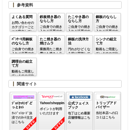
くための注意事
参考資料
項です
よくある質問
鉄板焼き器の
たこやき器の
銅板のならし
ならし方
ならし方
方
お問い合わせの
ご自身での焼き
ご自身での焼き
ご自身での焼き
カテゴリーごと
入れが必要です
入れが必要です
入れが必要です
にご案内してい
ので参考にして
ので参考にして
ので参考にして
ます
ﾊﾟﾝｹｰｷ用銅板
たこ焼き器の
銅板の洗浄方
シンクの組立
ください
ください
ください
のならし方
焼けムラ
法
て方
ご自身での焼き
業務用たこ焼き
汚れがひどくな
動画もご用意し
入れが必要です
機にも焼きムラ
る前に実施して
ていますので比
ので参考にして
は起こります
ください
較的簡単です
調理台の組立
ください
て方
動画もご用意し
ていますので比
較的簡単です
関連サイト
トリップアド
Yahoo!shopping
ｼﾞｮｲｸｯｷﾝｸﾞど
公式フェイス
バイザー
っとﾈｯﾄ
ブック
ポイントが利用
当社本店への口
いただけます
ｸﾚｼﾞｯﾄｶｰﾄﾞ決
包丁はじめ最新
コミはこちら
済でのﾈｯﾄ注文
店舗情報はこち
おすすめ
おすすめ
はこちら
ら