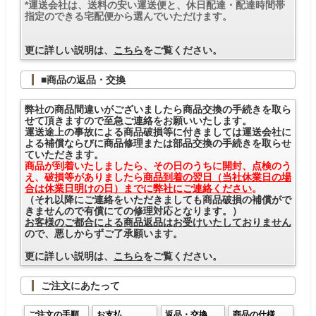
*運送会社は、送料の安い運送便と、休日配達・配達時間帯
指定のできる宅配便から選んでいただけます。
更に詳しい説明は、
こちら
をご覧ください。
■商品の返品・交換
弊社の商品間違いがございましたら商品交換の手続きを取ら
せて頂きますので至急ご連絡をお願いいたします。
運送途上の事故による商品破損等に付きましては運送会社に
よる補償ならびに商品修理または部品交換の手続きを取らせ
ていただきます。
商品が到着いたしましたら、その日のうちに開封、点検のう
え、破損等がありましたら
商品到着の翌日（当社休業日の場
合は休業日明けの日）までに弊社にご連絡ください
。
（それ以降にご連絡をいただきましても商品破損の補償がで
きませんので有償にての修理対応となります。）
お客様のご都合による商品返品はお受けいたしておりません
ので、悪しからずご了承願います。
更に詳しい説明は、
こちら
をご覧ください。
ご注文にあたって
ご注文の手順
お支払
返品・交換
商品の仕様