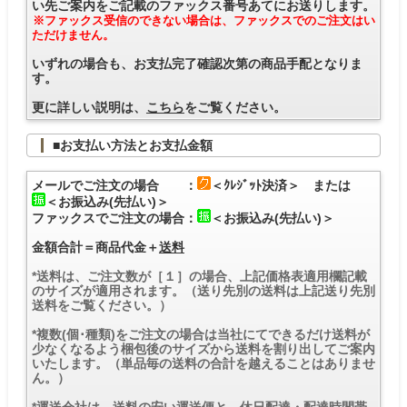
い先ご案内をご記載のファックス番号あてにお送りします。
※ファックス受信のできない場合は、ファックスでのご注文はい
ただけません。
いずれの場合も、お支払完了確認次第の商品手配となりま
す。
更に詳しい説明は、
こちら
をご覧ください。
■お支払い方法とお支払金額
メールでご注文の場合 ：
＜ｸﾚｼﾞｯﾄ決済＞ または
＜お振込み(先払い)＞
ファックスでご注文の場合：
＜お振込み(先払い)＞
金額合計＝商品代金＋
送料
*送料は、ご注文数が［１］の場合、上記価格表適用欄記載
のサイズが適用されます。（送り先別の送料は上記送り先別
送料をご覧ください。）
*複数(個･種類)をご注文の場合は当社にてできるだけ送料が
少なくなるよう梱包後のサイズから送料を割り出してご案内
いたします。（単品毎の送料の合計を越えることはありませ
ん。）
*運送会社は、送料の安い運送便と、休日配達・配達時間帯