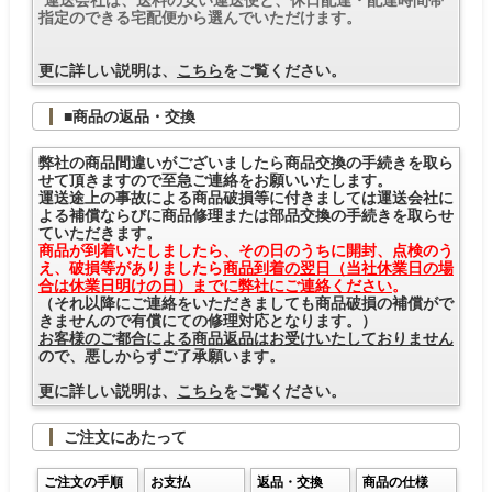
指定のできる宅配便から選んでいただけます。
更に詳しい説明は、
こちら
をご覧ください。
■商品の返品・交換
弊社の商品間違いがございましたら商品交換の手続きを取ら
せて頂きますので至急ご連絡をお願いいたします。
運送途上の事故による商品破損等に付きましては運送会社に
よる補償ならびに商品修理または部品交換の手続きを取らせ
ていただきます。
商品が到着いたしましたら、その日のうちに開封、点検のう
え、破損等がありましたら
商品到着の翌日（当社休業日の場
合は休業日明けの日）までに弊社にご連絡ください
。
（それ以降にご連絡をいただきましても商品破損の補償がで
きませんので有償にての修理対応となります。）
お客様のご都合による商品返品はお受けいたしておりません
ので、悪しからずご了承願います。
更に詳しい説明は、
こちら
をご覧ください。
ご注文にあたって
ご注文の手順
お支払
返品・交換
商品の仕様