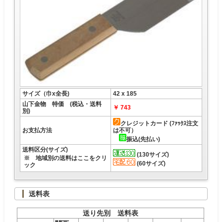
サイズ（巾x全長)
42 x 185
山下金物 特価 (税込・送料
￥ 743
別)
クレジットカード (ﾌｧｯｸｽ注文
お支払方法
は不可）
振込(先払い)
送料区分(サイズ)
(130サイズ)
※ 地域別の送料はここをクリ
(60サイズ)
ック
送料表
送り先別 送料表