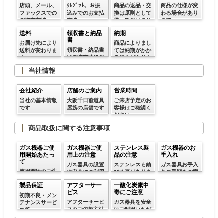
店頭、メール、
ｸﾚｼﾞｯﾄ、お振
商品の返品・交
商品の仕様が変
ファックスでの
込みでのお支払
換は原則として
わる場合があり
ご注文方法
方法
承っておりませ
ます
ん
送料
領収書と納品
納期
書
お届け先により
商品によりまし
領収書・納品書
送料が変わりま
ては納期がかか
はご注文時にお
す。
る場合がありま
申し付けくださ
す
当社情報
い
会社紹介
店舗のご案内
営業時間
当社の基本情報
大阪千日前道具
ご来店予定のお
です
屋筋の店舗です
客様はご確認く
ださい
商品取扱に関する注意事項
ガス機器ご使
ガス機器ご使
ステンレス製
ガス機器のお
用開始あたっ
用上の注意
品の注意
手入れ
て
ガス器具の設置
ステンレスも錆
ガス器具お手入
使用開始のご注
や安全にご利用
びる事がありま
れの手順をご案
意
いただく方法等
す
内
製品保証
アフターサー
一酸化炭素中
ビス
毒にご注意
初期不良・メン
アフターサービ
ガス器具を安全
テナンスサービ
スのご依頼方法
にご利用いただ
ス等
くための注意事