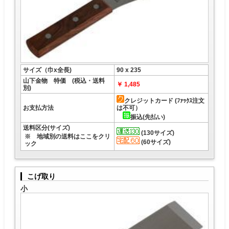
サイズ（巾x全長)
90 x 235
山下金物 特価 (税込・送料
￥ 1,485
別)
クレジットカード (ﾌｧｯｸｽ注文
お支払方法
は不可）
振込(先払い)
送料区分(サイズ)
(130サイズ)
※ 地域別の送料はここをクリ
(60サイズ)
ック
こげ取り
小