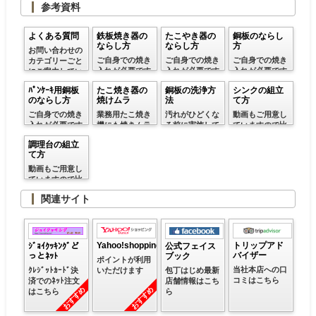
参考資料
項です
よくある質問
鉄板焼き器の
たこやき器の
銅板のならし
ならし方
ならし方
方
お問い合わせの
ご自身での焼き
ご自身での焼き
ご自身での焼き
カテゴリーごと
入れが必要です
入れが必要です
入れが必要です
にご案内してい
ので参考にして
ので参考にして
ので参考にして
ます
ﾊﾟﾝｹｰｷ用銅板
たこ焼き器の
銅板の洗浄方
シンクの組立
ください
ください
ください
のならし方
焼けムラ
法
て方
ご自身での焼き
業務用たこ焼き
汚れがひどくな
動画もご用意し
入れが必要です
機にも焼きムラ
る前に実施して
ていますので比
ので参考にして
は起こります
ください
較的簡単です
調理台の組立
ください
て方
動画もご用意し
ていますので比
較的簡単です
関連サイト
トリップアド
Yahoo!shopping
ｼﾞｮｲｸｯｷﾝｸﾞど
公式フェイス
バイザー
っとﾈｯﾄ
ブック
ポイントが利用
当社本店への口
いただけます
ｸﾚｼﾞｯﾄｶｰﾄﾞ決
包丁はじめ最新
コミはこちら
済でのﾈｯﾄ注文
店舗情報はこち
おすすめ
おすすめ
はこちら
ら