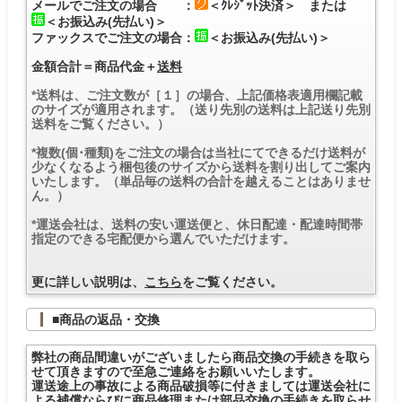
メールでご注文の場合 ：
＜ｸﾚｼﾞｯﾄ決済＞ または
＜お振込み(先払い)＞
ファックスでご注文の場合：
＜お振込み(先払い)＞
金額合計＝商品代金＋
送料
*送料は、ご注文数が［１］の場合、上記価格表適用欄記載
のサイズが適用されます。（送り先別の送料は上記送り先別
送料をご覧ください。）
*複数(個･種類)をご注文の場合は当社にてできるだけ送料が
少なくなるよう梱包後のサイズから送料を割り出してご案内
いたします。（単品毎の送料の合計を越えることはありませ
ん。）
*運送会社は、送料の安い運送便と、休日配達・配達時間帯
指定のできる宅配便から選んでいただけます。
更に詳しい説明は、
こちら
をご覧ください。
■商品の返品・交換
弊社の商品間違いがございましたら商品交換の手続きを取ら
せて頂きますので至急ご連絡をお願いいたします。
運送途上の事故による商品破損等に付きましては運送会社に
よる補償ならびに商品修理または部品交換の手続きを取らせ