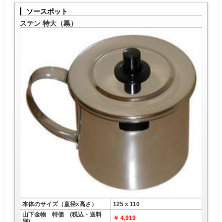
ソースポット
ステン 特大（黒）
本体のサイズ（直径x高さ）
125 x 110
山下金物 特価 (税込・送料
￥ 4,919
別)