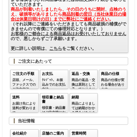
ていただきます。
商品が到着いたしましたら、その日のうちに開封、点検のう
え、破損等がありましたら
商品到着の翌日（当社休業日の場
合は休業日明けの日）までに弊社にご連絡ください
。
（それ以降にご連絡をいただきましても商品破損の補償がで
きませんので有償にての修理対応となります。）
お客様のご都合による商品返品はお受けいたしておりません
ので、悪しからずご了承願います。
更に詳しい説明は、
こちら
をご覧ください。
ご注文にあたって
ご注文の手順
お支払
返品・交換
商品の仕様
店頭、メール、
ｸﾚｼﾞｯﾄ、お振
商品の返品・交
商品の仕様が変
ファックスでの
込みでのお支払
換は原則として
わる場合があり
ご注文方法
方法
承っておりませ
ます
ん
送料
領収書と納品
納期
書
お届け先により
商品によりまし
領収書・納品書
送料が変わりま
ては納期がかか
はご注文時にお
す。
る場合がありま
申し付けくださ
す
当社情報
い
会社紹介
店舗のご案内
営業時間