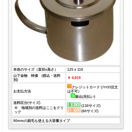
本体のサイズ（直径x高さ）
125 x 110
山下金物 特価 (税込・送料
￥ 4,919
別)
クレジットカード (ﾌｧｯｸｽ注文
お支払方法
は不可）
振込(先払い)
送料区分(サイズ)
(130サイズ)
※ 地域別の送料はここをクリ
(60サイズ)
ック
90mmの刷毛も使える大容量タイプ