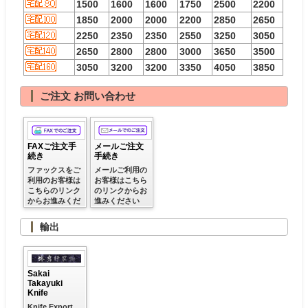
1500
1600
1600
1750
2500
2200
1850
2000
2000
2200
2850
2650
2250
2350
2350
2550
3250
3050
2650
2800
2800
3000
3650
3500
3050
3200
3200
3350
4050
3850
ご注文 お問い合わせ
FAXご注文手
メールご注文
続き
手続き
ファックスをご
メールご利用の
利用のお客様は
お客様はこちら
こちらのリンク
のリンクからお
からお進みくだ
進みください
さい
※クレジット決
済ご利用可
輸出
Sakai
Takayuki
Knife
Knife Export