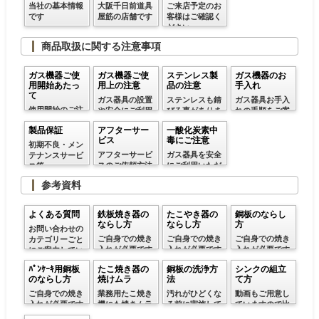
当社の基本情報
大阪千日前道具
ご来店予定のお
です
屋筋の店舗です
客様はご確認く
ださい
商品取扱に関する注意事項
ガス機器ご使
ガス機器ご使
ステンレス製
ガス機器のお
用開始あたっ
用上の注意
品の注意
手入れ
て
ガス器具の設置
ステンレスも錆
ガス器具お手入
使用開始のご注
や安全にご利用
びる事がありま
れの手順をご案
意
いただく方法等
す
内
製品保証
アフターサー
一酸化炭素中
ビス
毒にご注意
初期不良・メン
アフターサービ
ガス器具を安全
テナンスサービ
スのご依頼方法
にご利用いただ
ス等
くための注意事
参考資料
項です
よくある質問
鉄板焼き器の
たこやき器の
銅板のならし
ならし方
ならし方
方
お問い合わせの
ご自身での焼き
ご自身での焼き
ご自身での焼き
カテゴリーごと
入れが必要です
入れが必要です
入れが必要です
にご案内してい
ので参考にして
ので参考にして
ので参考にして
ます
ﾊﾟﾝｹｰｷ用銅板
たこ焼き器の
銅板の洗浄方
シンクの組立
ください
ください
ください
のならし方
焼けムラ
法
て方
ご自身での焼き
業務用たこ焼き
汚れがひどくな
動画もご用意し
入れが必要です
機にも焼きムラ
る前に実施して
ていますので比
ので参考にして
は起こります
ください
較的簡単です