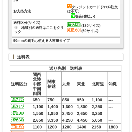
クレジットカード (ﾌｧｯｸｽ注文
お支払方法
は不可）
振込(先払い)
送料区分(サイズ)
(130サイズ)
※ 地域別の送料はここをクリ
(60サイズ)
ック
90mmの刷毛も使える大容量タイプ
送料表
送り先別 送料表
関西
北陸
関東
送料区分
中部
九州
東北
北海道
沖縄
信越
中国
四国
650
750
850
950
1,100
---
1,100
1,400
1,600
1,800
2,250
---
1,550
1,950
2,450
2,650
3,250
---
2,650
3,350
4,250
4,450
5,050
---
1100
1200
1200
1400
2150
1800