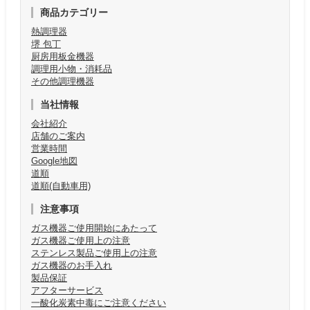
商品カテゴリー
熱調理器
堺 包丁
厨房用板金機器
調理用小物・消耗品
その他調理機器
当社情報
会社紹介
店舗のご案内
営業時間
Google地図
道順
道順(自動車用)
注意事項
ガス機器ご使用開始にあたって
ガス機器ご使用上の注意
ステンレス製品ご使用上の注意
ガス機器のお手入れ
製品保証
アフターサービス
一酸化炭素中毒にご注意ください