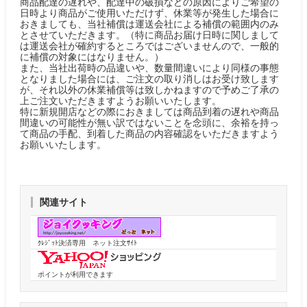
商品配達の遅れや、配達中の破損などの原因によりご希望の
日時より商品がご使用いただけず、休業等が発生した場合に
おきましても、当社補償は運送会社による補償の範囲内のみ
とさせていただきます。（特に商品お届け日時に関しまして
は運送会社が確約するところではございませんので、一般的
に補償の対象にはなりません。）
また、当社出荷時の品違いや、数量間違いにより同様の事態
となりました場合には、ご注文の取り消しはお受け致します
が、それ以外の休業補償等は致しかねますので予めご了承の
上ご注文いただきますようお願いいたします。
特に新規開店などの際におきましては商品到着の遅れや商品
間違いの可能性が無い訳ではないことを念頭に、余裕を持っ
て商品の手配、到着した商品の内容確認をいただきますよう
お願いいたします。
関連サイト
ｸﾚｼﾞｯﾄ決済専用 ネット注文ｻｲﾄ
ポイントが利用できます