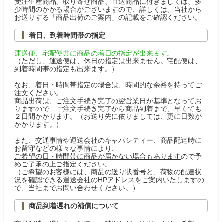
受注生産商品、取り寄せ商品、直送商品に付きましては、多
少時間のかかる場合がございますので、詳しくは、当社から
お送りする「商品出荷のご案内」の記載をご確認ください。
着日、到着時間帯の指定
運送便、宅配便共に商品の着日の指定が出来ます。
（ただし、運送便は、休日の指定は出来ません。宅配便は、
到着時間帯の指定も出来ます。）
なお、着日・時間帯指定の場合は、時間的な余裕を持ってご
注文ください。
商品出荷は、ご注文手続き完了の翌営業日が基準となってお
りますので、ご注文手続き完了から商品到着まで、早くても
２日間かかります。（お送り先に依りましては、更に日数が
かかります。）
また、交通事情や運送会社のキャパシティー、商品配達時に
お留守などの様々な事情により、
ご希望の日・時間帯に商品が届かない場合もあります
ので予
めご了承の上ご指定ください。
（ご希望のお客様には、商品の送り状番号と、荷物の配達状
況を確認できる運送会社のHPアドレスをご案内いたしますの
で、当社までお問い合わせください。）
商品到着遅れの補償について