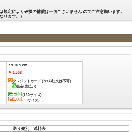
は規定により破損の補償は一切ございません のでご注意願います。
なります。）
7 x 16.5 cm
￥ 1,568
クレジットカード (ﾌｧｯｸｽ注文は不可）
振込(先払い)
(130サイズ)
(60サイズ)
送り先別 送料表