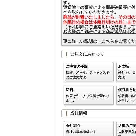
す。
運送途上の事故による商品破損等に付
きを取らせていただきます。
商品が到着いたしましたら、その日の
休業日の場合は休業日明けの日）まで
（それ以降にご連絡をいただきまして
お客様のご都合による商品返品はお受
更に詳しい説明は、
こちら
をご覧くだ
ご注文にあたって
ご注文の手順
お支払
店頭、メール、ファックスで
ｸﾚｼﾞｯﾄ
のご注文方法
方法
送料
領収書と
お届け先により送料が変わり
領収書・納
ます。
お申し付け
当社情報
会社紹介
店舗のご
当社の基本情報です
大阪千日前