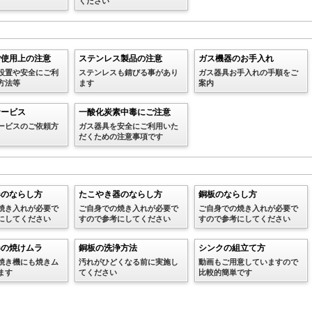
ください
ご使用上の注意
ステンレス製品の注意
ガス機器のお手入れ
設置や安全にご利
ステンレスも錆びる事があり
ガス器具お手入れの手順をご
方法等
ます
案内
サービス
一酸化炭素中毒にご注意
ービスのご依頼方
ガス器具を安全にご利用いた
だくための注意事項です
器のならし方
たこやき器のならし方
銅板のならし方
焼き入れが必要で
ご自身での焼き入れが必要で
ご自身での焼き入れが必要で
にしてください
すので参考にしてください
すので参考にしてください
器の焼けムラ
銅板の洗浄方法
シンクの組立て方
焼き機にも焼きム
汚れがひどくなる前に実施し
動画もご用意していますので
ます
てください
比較的簡単です