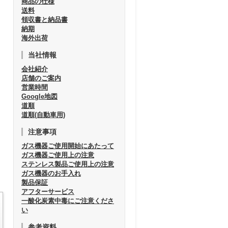
商品の仕様
送料
領収書と納品書
納期
海外出荷
当社情報
会社紹介
店舗のご案内
営業時間
Google地図
道順
道順(自動車用)
注意事項
ガス機器ご使用開始にあたって
ガス機器ご使用上の注意
ステンレス製品ご使用上の注意
ガス機器のお手入れ
製品保証
アフターサービス
一酸化炭素中毒にご注意くださ
い
参考資料