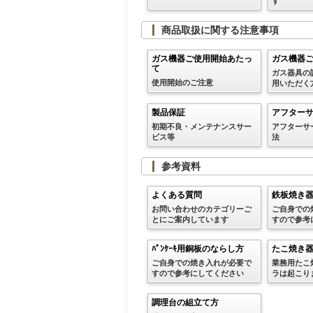
す
商品取扱に関する注意事項
ガス機器ご使用開始あたっ
ガス機器
て
ガス器具の
使用開始のご注意
用いただく
製品保証
アフター
初期不良・メンテナンスサー
アフターサ
ビス等
法
参考資料
よくある質問
鉄板焼き
お問い合わせのカテゴリーご
ご自身での
とにご案内しています
すので参考
ﾊﾟﾝｹｰｷ用銅板のならし方
たこ焼き
ご自身での焼き入れが必要で
業務用たこ
すので参考にしてください
ラは起こり
調理台の組立て方