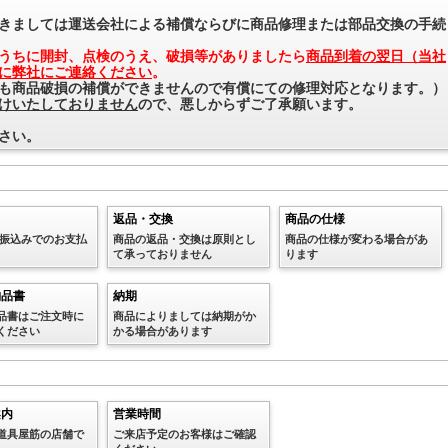
きましては運送会社による補償ならびに商品修理または部品交換の手続
うちに開封、点検のうえ、破損等がありましたら
商品到着の翌日（当社
に弊社にご連絡ください
。
も商品破損の補償ができませんので有償にての修理対応となります。）
けいたしておりません
ので、悪しからずご了承願います。
さい。
返品・交換
商品の仕様
、お振込みでのお支払
商品の返品・交換は原則とし
商品の仕様が変わる場合があ
て承っておりません
ります
納品書
納期
品書はご注文時に
商品によりましては納期がか
ください
かる場合があります
案内
営業時間
道具屋筋の店舗で
ご来店予定のお客様はご確認