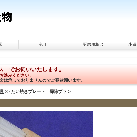
器
包丁
厨房用板金
小道
ス でお伺いいたします。
お進みください。
文は承っておりませんのでご容赦願います。
具
>> たい焼きプレート 掃除ブラシ