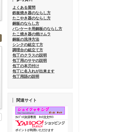
よくある質問
鉄板焼き器のならし方
たこやき器のならし方
銅板のならし方
パンケーキ用銅板のならし方
たこ焼き器の焼けムラ
銅板の洗浄方法
シンクの組立て方
調理台の組立て方
包丁のクラスの説明
包丁用のサヤの説明
包丁の本刃付け
包丁に名入れが出来ます
包丁用語の説明
関連サイト
ｸﾚｼﾞｯﾄ決済専用 ﾈｯﾄ注文ｻｲﾄ
ポイントが利用いただけます