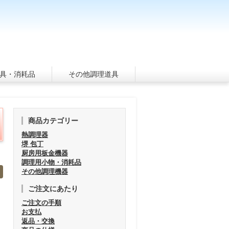
具・消耗品
その他調理道具
商品カテゴリー
熱調理器
堺 包丁
厨房用板金機器
調理用小物・消耗品
その他調理機器
ご注文にあたり
ご注文の手順
お支払
返品・交換